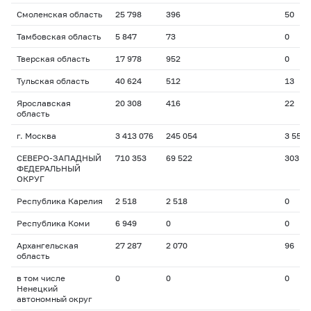
Смоленская область
25 798
396
50
Тамбовская область
5 847
73
0
Тверская область
17 978
952
0
Тульская область
40 624
512
13
Ярославская
20 308
416
22
область
г. Москва
3 413 076
245 054
3 551
СЕВЕРО-ЗАПАДНЫЙ
710 353
69 522
303
ФЕДЕРАЛЬНЫЙ
ОКРУГ
Республика Карелия
2 518
2 518
0
Республика Коми
6 949
0
0
Архангельская
27 287
2 070
96
область
в том числе
0
0
0
Ненецкий
автономный округ