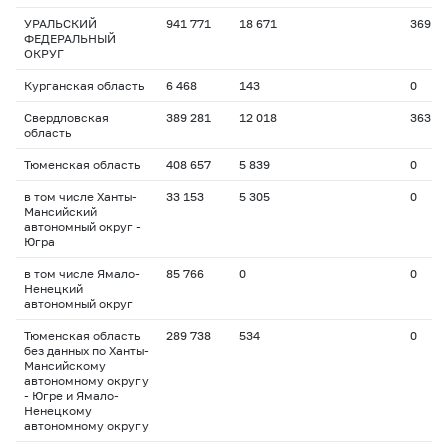
УРАЛЬСКИЙ
941 771
18 671
369
ФЕДЕРАЛЬНЫЙ
ОКРУГ
Курганская область
6 468
143
0
Свердловская
389 281
12 018
363
область
Тюменская область
408 657
5 839
0
в том числе Ханты-
33 153
5 305
0
Мансийский
автономный округ -
Югра
в том числе Ямало-
85 766
0
0
Ненецкий
автономный округ
Тюменская область
289 738
534
0
без данных по Ханты-
Мансийскому
автономному округу
- Югре и Ямало-
Ненецкому
автономному округу