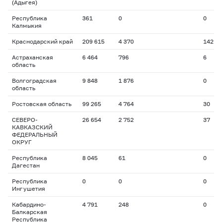
(Адыгея)
Республика
361
0
0
Калмыкия
Краснодарский край
209 615
4 370
142
Астраханская
6 464
796
6
область
Волгоградская
9 848
1 876
0
область
Ростовская область
99 265
4 764
30
СЕВЕРО-
26 654
2 752
37
КАВКАЗСКИЙ
ФЕДЕРАЛЬНЫЙ
ОКРУГ
Республика
8 045
61
0
Дагестан
Республика
0
0
0
Ингушетия
Кабардино-
4 791
248
0
Балкарская
Республика