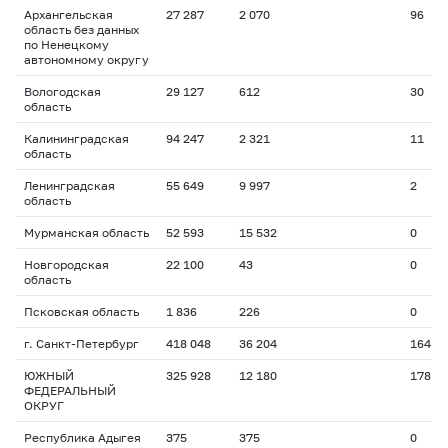
Архангельская
27 287
2 070
96
область без данных
по Ненецкому
автономному округу
Вологодская
29 127
612
30
область
Калининградская
94 247
2 321
11
область
Ленинградская
55 649
9 997
2
область
Мурманская область
52 593
15 532
0
Новгородская
22 100
43
0
область
Псковская область
1 836
226
0
г. Санкт-Петербург
418 048
36 204
164
ЮЖНЫЙ
325 928
12 180
178
ФЕДЕРАЛЬНЫЙ
ОКРУГ
Республика Адыгея
375
375
0