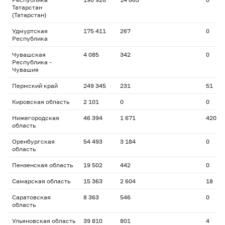
Татарстан
(Татарстан)
Удмуртская
175 411
267
0
Республика
Чувашская
4 085
342
0
Республика -
Чувашия
Пермский край
249 345
231
51
Кировская область
2 101
0
0
Нижегородская
46 394
1 671
420
область
Оренбургская
54 493
3 184
0
область
Пензенская область
19 502
442
0
Самарская область
15 363
2 604
18
Саратовская
8 363
546
0
область
Ульяновская область
39 810
801
4