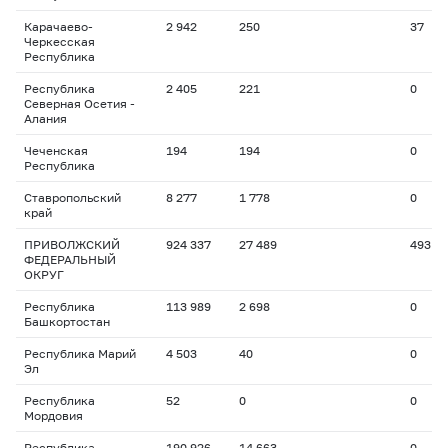
Карачаево-
2 942
250
37
Черкесская
Республика
Республика
2 405
221
0
Северная Осетия -
Алания
Чеченская
194
194
0
Республика
Ставропольский
8 277
1 778
0
край
ПРИВОЛЖСКИЙ
924 337
27 489
493
ФЕДЕРАЛЬНЫЙ
ОКРУГ
Республика
113 989
2 698
0
Башкортостан
Республика Марий
4 503
40
0
Эл
Республика
52
0
0
Мордовия
Республика
190 926
14 663
0