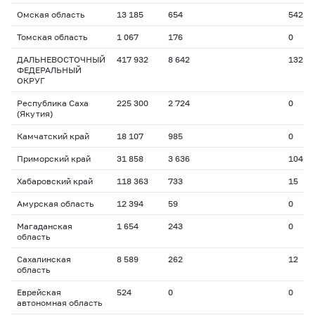
Омская область
13 185
654
542
Томская область
1 067
176
0
ДАЛЬНЕВОСТОЧНЫЙ
417 932
8 642
132
ФЕДЕРАЛЬНЫЙ
ОКРУГ
Республика Саха
225 300
2 724
0
(Якутия)
Камчатский край
18 107
985
0
Приморский край
31 858
3 636
104
Хабаровский край
118 363
733
15
Амурская область
12 394
59
0
Магаданская
1 654
243
0
область
Сахалинская
8 589
262
12
область
Еврейская
524
0
0
автономная область