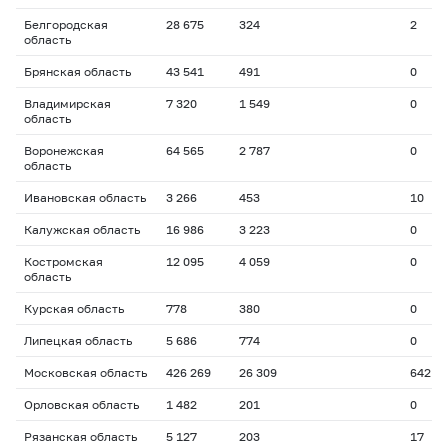
Белгородская
28 675
324
2
область
Брянская область
43 541
491
0
Владимирская
7 320
1 549
0
область
Воронежская
64 565
2 787
0
область
Ивановская область
3 266
453
10
Калужская область
16 986
3 223
0
Костромская
12 095
4 059
0
область
Курская область
778
380
0
Липецкая область
5 686
774
0
Московская область
426 269
26 309
642
Орловская область
1 482
201
0
Рязанская область
5 127
203
17