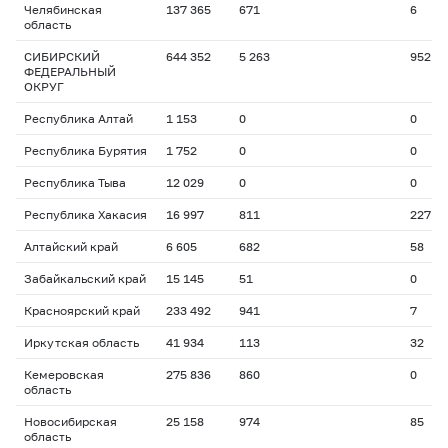
Челябинская
137 365
671
6
область
СИБИРСКИЙ
644 352
5 263
952
ФЕДЕРАЛЬНЫЙ
ОКРУГ
Республика Алтай
1 153
0
0
Республика Бурятия
1 752
0
0
Республика Тыва
12 029
0
0
Республика Хакасия
16 997
811
227
Алтайский край
6 605
682
58
Забайкальский край
15 145
51
0
Красноярский край
233 492
941
7
Иркутская область
41 934
113
32
Кемеровская
275 836
860
0
область
Новосибирская
25 158
974
85
область