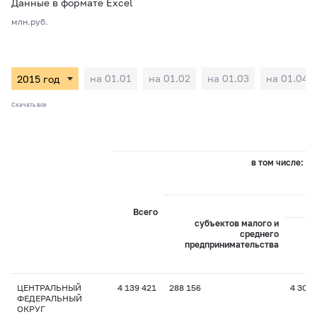
Данные в формате Excel
млн.руб.
на 01.01
на 01.02
на 01.03
на 01.04
Скачать все
в том числе:
Всего
субъектов малого и
среднего
предпринимательства
пр
ЦЕНТРАЛЬНЫЙ
4 139 421
288 156
4 305
ФЕДЕРАЛЬНЫЙ
ОКРУГ