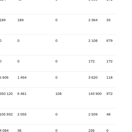
189
189
0
2 364
33
0
0
0
2 108
679
0
0
0
172
172
5 606
1 454
0
3 620
118
650 120
6 461
108
143 900
972
105 932
2 055
0
2 509
48
4 084
36
0
236
0