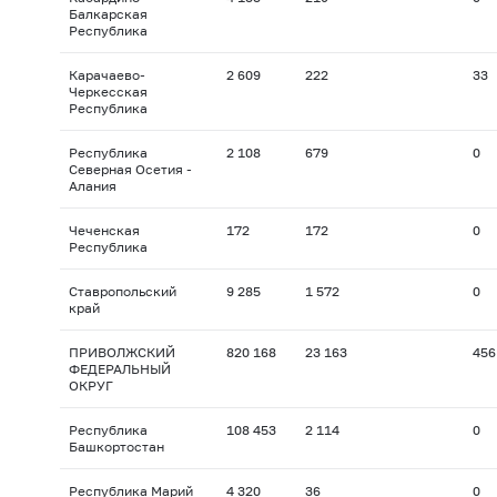
Балкарская
Республика
Карачаево-
2 609
222
33
Черкесская
Республика
Республика
2 108
679
0
Северная Осетия -
Алания
Чеченская
172
172
0
Республика
Ставропольский
9 285
1 572
0
край
ПРИВОЛЖСКИЙ
820 168
23 163
456
ФЕДЕРАЛЬНЫЙ
ОКРУГ
Республика
108 453
2 114
0
Башкортостан
Республика Марий
4 320
36
0