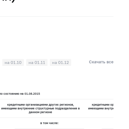
Скачать все
на 01.10
на 01.11
на 01.12
о состоянию на 01.08.2015
кредитными организациями других регионов,
кредитными организация
имеющими внутренние структурные подразделения в
имеющими внутренних стру
данном регионе
данном 
в том числе:
в