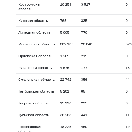
Костромская
10 259
3 517
0
область
Курская область
765
335
0
Липецкая область
5 005
770
0
Московская область
387 135
23 846
570
Орловская область
1 205
215
0
Рязанская область
4 675
177
15
Смоленская область
22 742
356
44
Тамбовская область
5 201
65
0
Тверская область
15 228
295
0
Тульская область
38 283
441
11
Ярославская
18 225
450
19
область