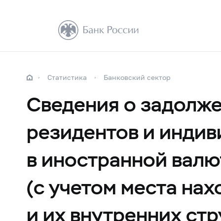
Статистика
Банковский сектор
Сведения о задолже
резидентов и инди
в иностранной валю
(с учетом места на
и их внутренних ст