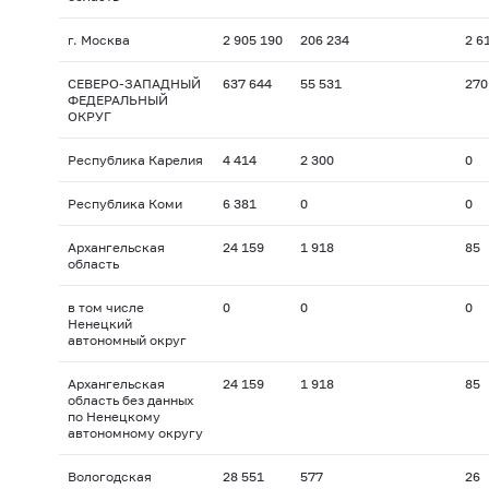
г. Москва
2 905 190
206 234
2 6
СЕВЕРО-ЗАПАДНЫЙ
637 644
55 531
270
ФЕДЕРАЛЬНЫЙ
ОКРУГ
Республика Карелия
4 414
2 300
0
Республика Коми
6 381
0
0
Архангельская
24 159
1 918
85
область
в том числе
0
0
0
Ненецкий
автономный округ
Архангельская
24 159
1 918
85
область без данных
по Ненецкому
автономному округу
Вологодская
28 551
577
26