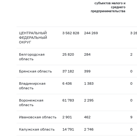
субъектов малого и
среднего
предпринимательства
ЦЕНТРАЛЬНЫЙ
3 562 828
244 269
3 2
ФЕДЕРАЛЬНЫЙ
ОКРУГ
Белгородская
25 820
284
2
область
Брянская область
37 182
399
0
Владимирская
6 436
1 383
0
область
Воронежская
61 783
2 295
0
область
Ивановская область
2 901
462
9
Калужская область
14 791
2 746
0