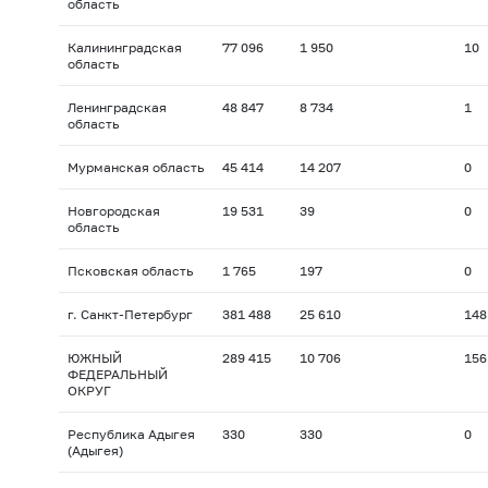
область
Калининградская
77 096
1 950
10
область
Ленинградская
48 847
8 734
1
область
Мурманская область
45 414
14 207
0
Новгородская
19 531
39
0
область
Псковская область
1 765
197
0
г. Санкт-Петербург
381 488
25 610
148
ЮЖНЫЙ
289 415
10 706
156
ФЕДЕРАЛЬНЫЙ
ОКРУГ
Республика Адыгея
330
330
0
(Адыгея)