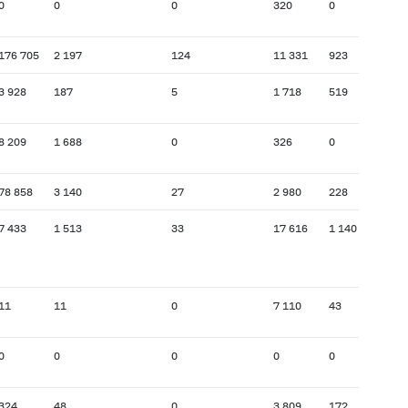
0
0
0
320
0
176 705
2 197
124
11 331
923
3 928
187
5
1 718
519
8 209
1 688
0
326
0
78 858
3 140
27
2 980
228
7 433
1 513
33
17 616
1 140
11
11
0
7 110
43
0
0
0
0
0
324
48
0
3 809
172