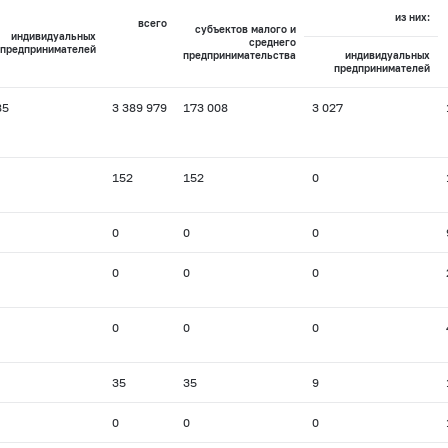
из них:
всего
субъектов малого и
индивидуальных
среднего
предпринимателей
предпринимательства
индивидуальных
предпринимателей
85
3 389 979
173 008
3 027
152
152
0
0
0
0
0
0
0
0
0
0
35
35
9
0
0
0