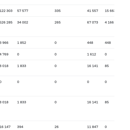
122 303
57 577
335
41 557
15 663
526 285
34 002
265
67 073
4 166
3 966
1 852
0
448
448
4 769
0
0
1 612
0
8 018
1 833
0
16 141
85
0
0
0
0
0
8 018
1 833
0
16 141
85
16 147
394
26
11 847
0