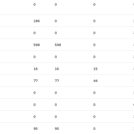
0
0
0
186
0
0
0
0
0
598
598
0
0
0
0
16
16
15
77
77
44
0
0
0
0
0
0
0
0
0
95
95
0