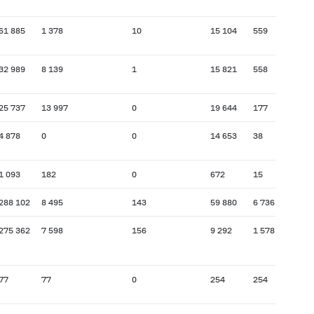
61 885
1 378
10
15 104
559
32 989
8 139
1
15 821
558
25 737
13 997
0
19 644
177
4 878
0
0
14 653
38
1 093
182
0
672
15
288 102
8 495
143
59 880
6 736
275 362
7 598
156
9 292
1 578
77
77
0
254
254