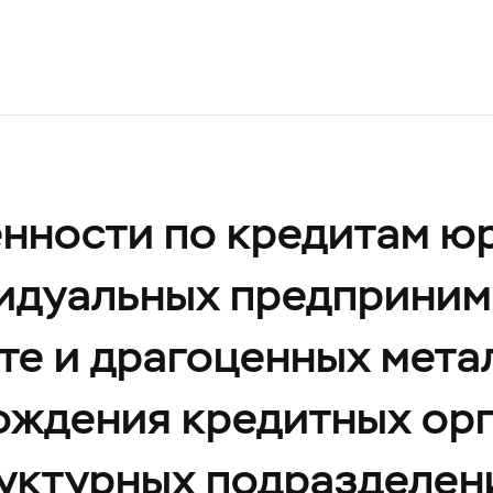
нности по кредитам ю
видуальных предприним
те и драгоценных мета
хождения кредитных ор
руктурных подразделен