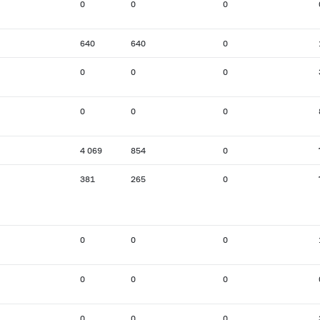
0
0
0
640
640
0
0
0
0
0
0
0
4 069
854
0
381
265
0
0
0
0
0
0
0
0
0
0