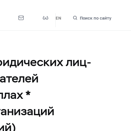
EN
Поиск по сайту
ридических лиц-
ателей
ллах *
ганизаций
ий)