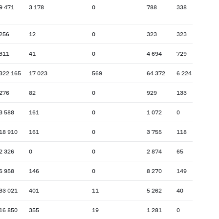
9 471
3 178
0
788
338
256
12
0
323
323
311
41
0
4 694
729
322 165
17 023
569
64 372
6 224
276
82
0
929
133
3 588
161
0
1 072
0
18 910
161
0
3 755
118
2 326
0
0
2 874
65
6 958
146
0
8 270
149
33 021
401
11
5 262
40
16 850
355
19
1 281
0