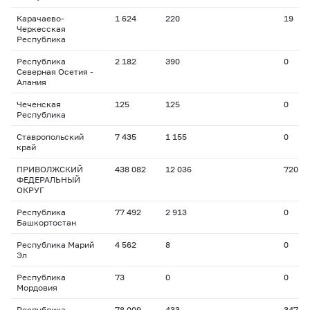
Карачаево-
1 624
220
19
Черкесская
Республика
Республика
2 182
390
0
Северная Осетия -
Алания
Чеченская
125
125
0
Республика
Ставропольский
7 435
1 155
0
край
ПРИВОЛЖСКИЙ
438 082
12 036
720
ФЕДЕРАЛЬНЫЙ
ОКРУГ
Республика
77 492
2 913
0
Башкортостан
Республика Марий
4 562
8
0
Эл
Республика
73
0
0
Мордовия
Республика
78 009
433
347