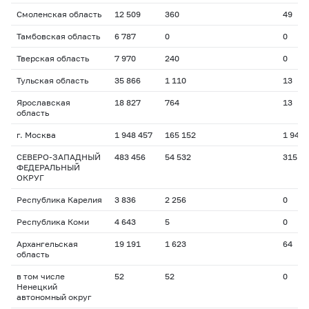
Смоленская область
12 509
360
49
Тамбовская область
6 787
0
0
Тверская область
7 970
240
0
Тульская область
35 866
1 110
13
Ярославская
18 827
764
13
область
г. Москва
1 948 457
165 152
1 941
СЕВЕРО-ЗАПАДНЫЙ
483 456
54 532
315
ФЕДЕРАЛЬНЫЙ
ОКРУГ
Республика Карелия
3 836
2 256
0
Республика Коми
4 643
5
0
Архангельская
19 191
1 623
64
область
в том числе
52
52
0
Ненецкий
автономный округ