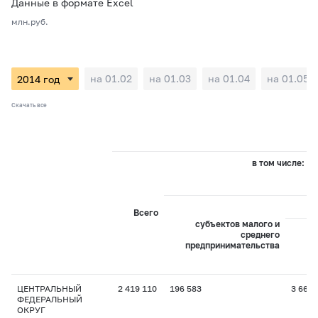
Данные в формате Excel
млн.руб.
на 01.02
на 01.03
на 01.04
на 01.05
Скачать все
в том числе:
Всего
субъектов малого и
среднего
предпринимательства
пр
ЦЕНТРАЛЬНЫЙ
2 419 110
196 583
3 667
ФЕДЕРАЛЬНЫЙ
ОКРУГ