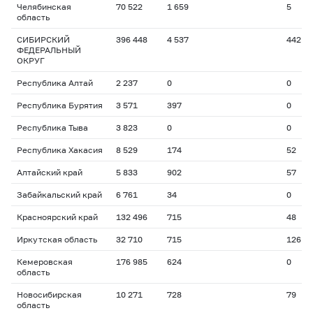
Челябинская
70 522
1 659
5
область
СИБИРСКИЙ
396 448
4 537
442
ФЕДЕРАЛЬНЫЙ
ОКРУГ
Республика Алтай
2 237
0
0
Республика Бурятия
3 571
397
0
Республика Тыва
3 823
0
0
Республика Хакасия
8 529
174
52
Алтайский край
5 833
902
57
Забайкальский край
6 761
34
0
Красноярский край
132 496
715
48
Иркутская область
32 710
715
126
Кемеровская
176 985
624
0
область
Новосибирская
10 271
728
79
область