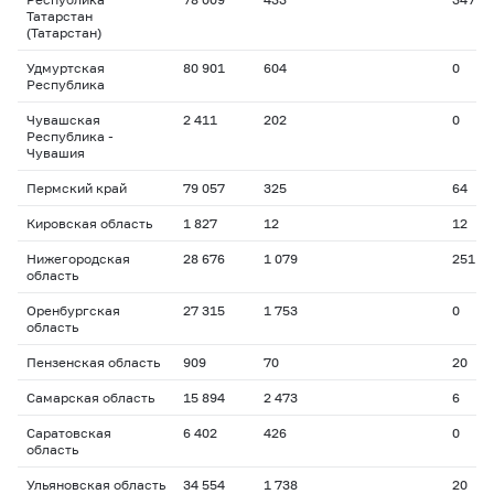
Татарстан
(Татарстан)
Удмуртская
80 901
604
0
Республика
Чувашская
2 411
202
0
Республика -
Чувашия
Пермский край
79 057
325
64
Кировская область
1 827
12
12
Нижегородская
28 676
1 079
251
область
Оренбургская
27 315
1 753
0
область
Пензенская область
909
70
20
Самарская область
15 894
2 473
6
Саратовская
6 402
426
0
область
Ульяновская область
34 554
1 738
20