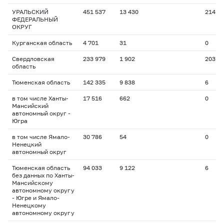
УРАЛЬСКИЙ
451 537
13 430
214
ФЕДЕРАЛЬНЫЙ
ОКРУГ
Курганская область
4 701
31
0
Свердловская
233 979
1 902
203
область
Тюменская область
142 335
9 838
6
в том числе Ханты-
17 516
662
0
Мансийский
автономный округ -
Югра
в том числе Ямало-
30 786
54
0
Ненецкий
автономный округ
Тюменская область
94 033
9 122
6
без данных по Ханты-
Мансийскому
автономному округу
- Югре и Ямало-
Ненецкому
автономному округу