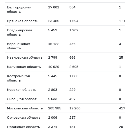
Белгородская
17 661
354
1
область
Брянская область
23 485
1 594
1 183
Владимирская
5 452
1 262
1
область
Воронежская
45 122
436
3
область
Ивановская область
2 799
666
25
Калужская область
10 929
2 605
1
Костромская
5 445
1 686
0
область
Курская область
2 803
229
0
Липецкая область
5 633
497
0
Московская область
263 985
19 260
417
Орловская область
2 006
217
0
Рязанская область
3 374
151
20