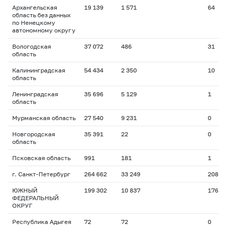
Архангельская
19 139
1 571
64
область без данных
по Ненецкому
автономному округу
Вологодская
37 072
486
31
область
Калининградская
54 434
2 350
10
область
Ленинградская
35 696
5 129
1
область
Мурманская область
27 540
9 231
0
Новгородская
35 391
22
0
область
Псковская область
991
181
1
г. Санкт-Петербург
264 662
33 249
208
ЮЖНЫЙ
199 302
10 837
176
ФЕДЕРАЛЬНЫЙ
ОКРУГ
Республика Адыгея
72
72
0