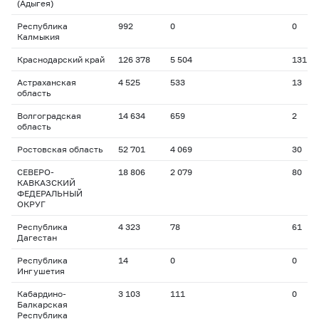
(Адыгея)
Республика
992
0
0
Калмыкия
Краснодарский край
126 378
5 504
131
Астраханская
4 525
533
13
область
Волгоградская
14 634
659
2
область
Ростовская область
52 701
4 069
30
СЕВЕРО-
18 806
2 079
80
КАВКАЗСКИЙ
ФЕДЕРАЛЬНЫЙ
ОКРУГ
Республика
4 323
78
61
Дагестан
Республика
14
0
0
Ингушетия
Кабардино-
3 103
111
0
Балкарская
Республика