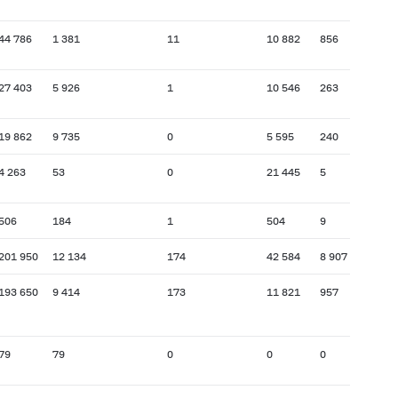
44 786
1 381
11
10 882
856
27 403
5 926
1
10 546
263
19 862
9 735
0
5 595
240
4 263
53
0
21 445
5
506
184
1
504
9
201 950
12 134
174
42 584
8 907
193 650
9 414
173
11 821
957
79
79
0
0
0