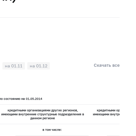
Скачать все
на 01.11
на 01.12
о состоянию на 01.05.2014
кредитными организациями других регионов,
кредитными организациям
имеющими внутренние структурные подразделения в
имеющими внутренних стру
данном регионе
данном 
в том числе:
в