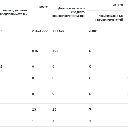
из них:
всего
субъектов малого и
индивидуальных
среднего
предпринимателей
предпринимательства
индивидуальных
предпринимателей
14
2 360 909
171 032
3 801
946
403
0
28
0
0
0
0
0
0
0
0
0
23
23
7
1
1
1