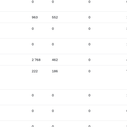
0
0
0
963
552
0
0
0
0
0
0
0
2 768
462
0
222
186
0
0
0
0
0
0
0
0
0
0