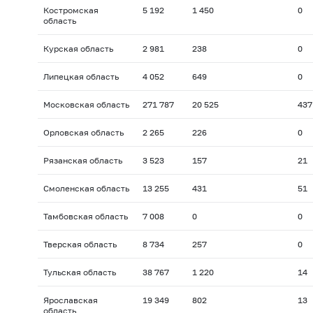
Костромская
5 192
1 450
0
область
Курская область
2 981
238
0
Липецкая область
4 052
649
0
Московская область
271 787
20 525
437
Орловская область
2 265
226
0
Рязанская область
3 523
157
21
Смоленская область
13 255
431
51
Тамбовская область
7 008
0
0
Тверская область
8 734
257
0
Тульская область
38 767
1 220
14
Ярославская
19 349
802
13
область