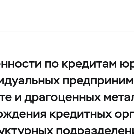
нности по кредитам ю
видуальных предприним
те и драгоценных мета
хождения кредитных ор
руктурных подразделен