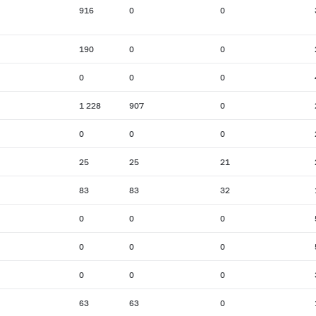
916
0
0
190
0
0
0
0
0
1 228
907
0
0
0
0
25
25
21
83
83
32
0
0
0
0
0
0
0
0
0
63
63
0