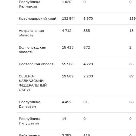
Республика
1 020
0
0
Калмыкия
Краснодарский край
132 544
5 970
139
Астраханская
4 712
555
13
область
Волгоградская
15 413
672
2
область
Ростовская область
55 563
4 229
36
СЕВЕРО-
19 569
2 203
87
КАВКАЗСКИЙ
ФЕДЕРАЛЬНЫЙ
ОКРУГ
Республика
4 452
81
63
Дагестан
Республика
14
0
0
Ингушетия
Кабардино-
3 257
115
0