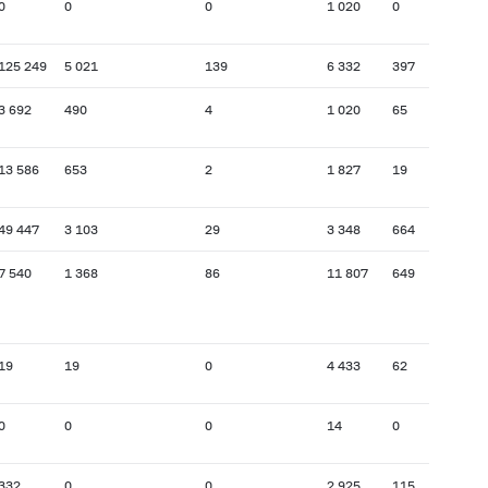
0
0
0
1 020
0
125 249
5 021
139
6 332
397
3 692
490
4
1 020
65
13 586
653
2
1 827
19
49 447
3 103
29
3 348
664
7 540
1 368
86
11 807
649
19
19
0
4 433
62
0
0
0
14
0
332
0
0
2 925
115