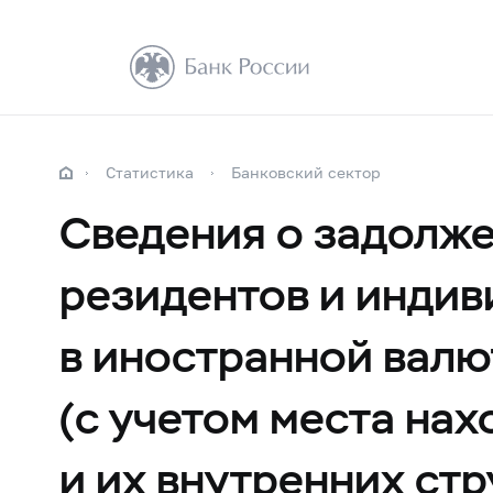
Статистика
Банковский сектор
Сведения о задолже
резидентов и инди
в иностранной валю
(с учетом места на
и их внутренних ст