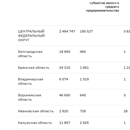
субъектов малого и
среднего
предпринимательства
ЦЕНТРАЛЬНЫЙ
2 464 747
195 527
3 8
ФЕДЕРАЛЬНЫЙ
ОКРУГ
Белгородская
18 893
460
1
область
Брянская область
24 215
1 661
1 2
Владимирская
6 074
1 319
1
область
Воронежская
46 600
640
3
область
Ивановская область
2 920
726
26
Калужская область
11 857
2 925
1