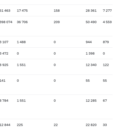
61 463
17 475
158
28 361
7 277
398 074
36 706
209
50 490
4 559
3 107
1 488
0
944
879
3 472
0
0
1 398
0
8 925
1 551
0
12 340
122
141
0
0
55
55
8 784
1 551
0
12 285
67
12 844
225
22
22 820
33