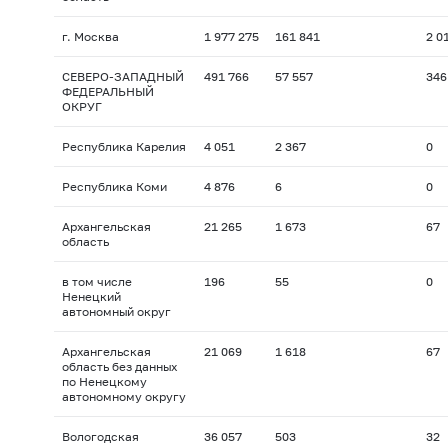
г. Москва
1 977 275
161 841
2 0
СЕВЕРО-ЗАПАДНЫЙ
491 766
57 557
346
ФЕДЕРАЛЬНЫЙ
ОКРУГ
Республика Карелия
4 051
2 367
0
Республика Коми
4 876
6
0
Архангельская
21 265
1 673
67
область
в том числе
196
55
0
Ненецкий
автономный округ
Архангельская
21 069
1 618
67
область без данных
по Ненецкому
автономному округу
Вологодская
36 057
503
32