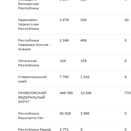
Балкарская
Республика
Карачаево-
1 676
230
20
Черкесская
Республика
Республика
2 248
406
0
Северная Осетия -
Алания
Чеченская
129
129
0
Республика
Ставропольский
7 793
1 242
4
край
ПРИВОЛЖСКИЙ
448 789
12 536
773
ФЕДЕРАЛЬНЫЙ
ОКРУГ
Республика
82 928
2 985
0
Башкортостан
Республика Марий
2 771
9
0