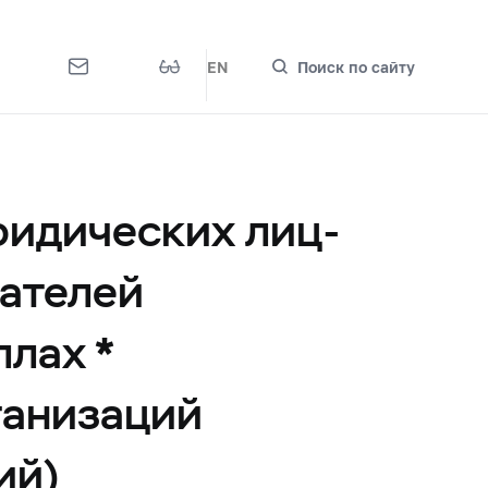
EN
Поиск по сайту
ридических лиц-
ателей
ллах *
ганизаций
ий)