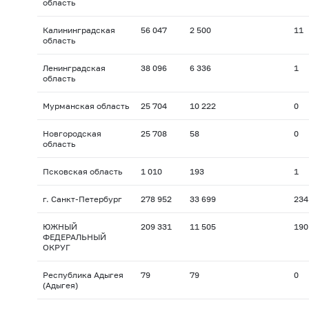
область
Калининградская
56 047
2 500
11
область
Ленинградская
38 096
6 336
1
область
Мурманская область
25 704
10 222
0
Новгородская
25 708
58
0
область
Псковская область
1 010
193
1
г. Санкт-Петербург
278 952
33 699
234
ЮЖНЫЙ
209 331
11 505
190
ФЕДЕРАЛЬНЫЙ
ОКРУГ
Республика Адыгея
79
79
0
(Адыгея)