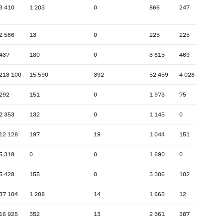
3 410
1 203
0
866
247
2 566
13
0
225
225
437
180
0
3 615
469
218 100
15 590
392
52 459
4 028
292
151
0
1 973
75
2 353
132
0
1 145
0
12 128
197
19
1 044
151
5 318
0
0
1 690
0
5 428
155
0
3 306
102
37 104
1 208
14
1 663
12
16 925
352
13
2 361
387