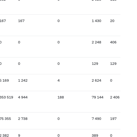
167
167
0
1 430
20
0
0
0
2 248
406
0
0
0
129
129
5 169
1 242
4
2 624
0
353 519
4 944
188
79 144
2 406
75 355
2 738
0
7 490
197
2 382
9
0
389
0