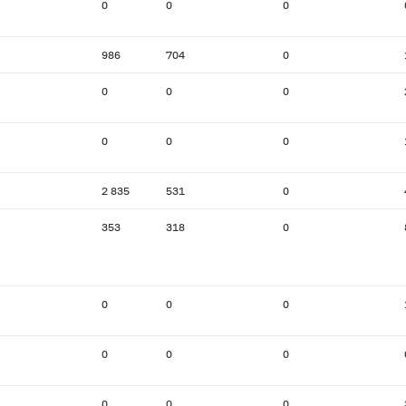
0
0
0
986
704
0
0
0
0
0
0
0
2 835
531
0
353
318
0
0
0
0
0
0
0
0
0
0