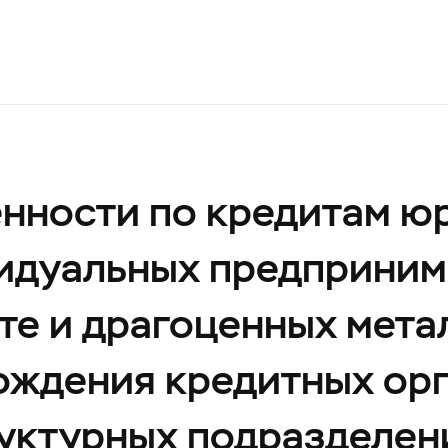
нности по кредитам ю
видуальных предприним
те и драгоценных мета
хождения кредитных ор
руктурных подразделен