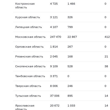
Костромская
4 725
1 466
0
область
Курская область
3 121
326
0
Липецкая область
4 107
799
0
Московская область
247 470
22 867
412
Орловская область
1 814
267
0
Рязанская область
2 045
168
21
Смоленская область
9 109
528
38
Тамбовская область
3 371
0
0
Тверская область
8 006
246
0
Тульская область
37 006
895
14
Ярославская
20 672
1 033
14
область