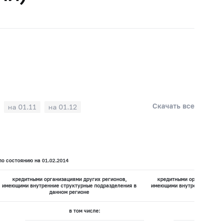
Скачать все
на 01.11
на 01.12
о состоянию на 01.02.2014
кредитными организациями других регионов,
кредитными организациям
имеющими внутренние структурные подразделения в
имеющими внутренних стру
данном регионе
данном 
в том числе:
в