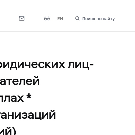
EN
Поиск по сайту
ридических лиц-
ателей
ллах *
ганизаций
ий)