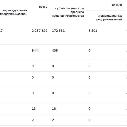
из них:
всего
субъектов малого и
индивидуальных
среднего
предпринимателей
предпринимательства
индивидуальных
предпринимателей
17
2 267 829
172 851
3 301
944
408
0
0
0
0
0
0
0
0
0
0
16
16
0
2
2
2