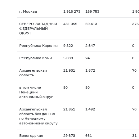
г. Москва
1 916 273
159 753
1 9
СЕВЕРО-ЗАПАДНЫЙ
481 055
59 413
375
ФЕДЕРАЛЬНЫЙ
ОКРУГ
Республика Карелия
9 822
2 547
0
Республика Коми
5 088
24
0
Архангельская
21 931
1 572
70
область
в том числе
80
80
0
Ненецкий
автономный округ
Архангельская
21 851
1 492
70
область без данных
по Ненецкому
автономному округу
Вологодская
29 673
661
31