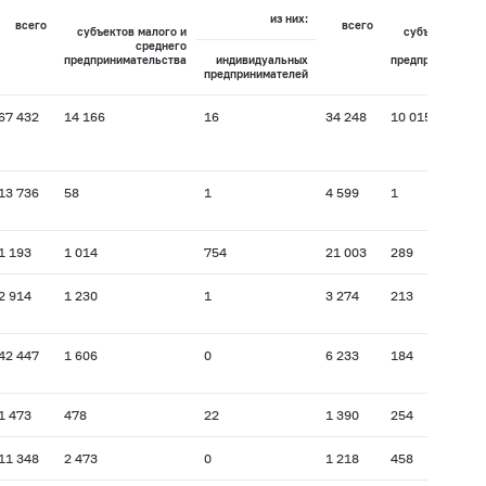
из них:
всего
всего
субъектов малого и
субъектов мал
среднего
сре
предпринимательства
индивидуальных
предпринимател
предпринимателей
67 432
14 166
16
34 248
10 015
13 736
58
1
4 599
1
1 193
1 014
754
21 003
289
2 914
1 230
1
3 274
213
42 447
1 606
0
6 233
184
1 473
478
22
1 390
254
11 348
2 473
0
1 218
458