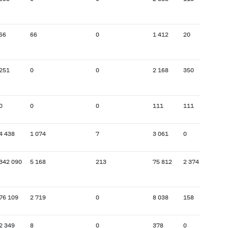
66
66
0
1 412
20
251
0
0
2 168
350
0
0
0
111
111
4 438
1 074
7
3 061
0
342 090
5 168
213
75 812
2 374
76 109
2 719
0
8 038
158
2 349
8
0
378
0