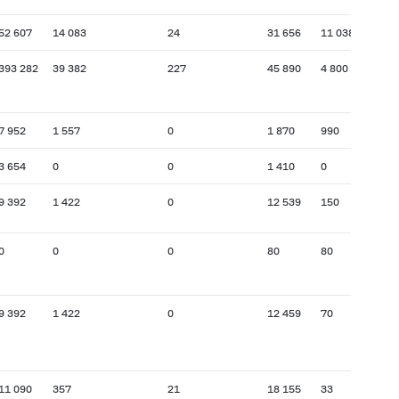
52 607
14 083
24
31 656
11 038
393 282
39 382
227
45 890
4 800
7 952
1 557
0
1 870
990
3 654
0
0
1 410
0
9 392
1 422
0
12 539
150
0
0
0
80
80
9 392
1 422
0
12 459
70
11 090
357
21
18 155
33