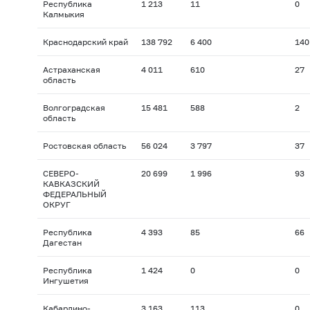
Республика
1 213
11
0
Калмыкия
Краснодарский край
138 792
6 400
140
Астраханская
4 011
610
27
область
Волгоградская
15 481
588
2
область
Ростовская область
56 024
3 797
37
СЕВЕРО-
20 699
1 996
93
КАВКАЗСКИЙ
ФЕДЕРАЛЬНЫЙ
ОКРУГ
Республика
4 393
85
66
Дагестан
Республика
1 424
0
0
Ингушетия
Кабардино-
3 163
113
0