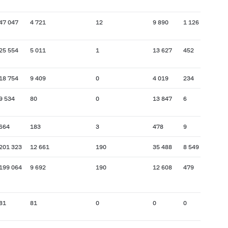
47 047
4 721
12
9 890
1 126
25 554
5 011
1
13 627
452
18 754
9 409
0
4 019
234
9 534
80
0
13 847
6
664
183
3
478
9
201 323
12 661
190
35 488
8 549
199 064
9 692
190
12 608
479
81
81
0
0
0