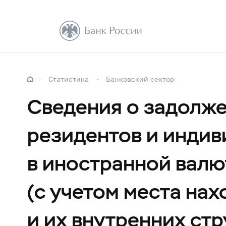
Статистика
Банковский сектор
Сведения о задолже
резидентов и инди
в иностранной валю
(с учетом места на
и их внутренних ст