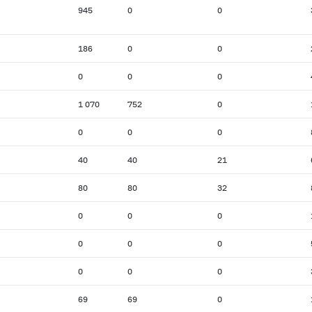
945
0
0
186
0
0
0
0
0
1 070
752
0
0
0
0
40
40
21
80
80
32
0
0
0
0
0
0
0
0
0
69
69
0