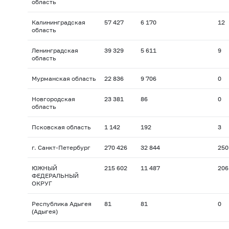
область
Калининградская
57 427
6 170
12
область
Ленинградская
39 329
5 611
9
область
Мурманская область
22 836
9 706
0
Новгородская
23 381
86
0
область
Псковская область
1 142
192
3
г. Санкт-Петербург
270 426
32 844
250
ЮЖНЫЙ
215 602
11 487
206
ФЕДЕРАЛЬНЫЙ
ОКРУГ
Республика Адыгея
81
81
0
(Адыгея)