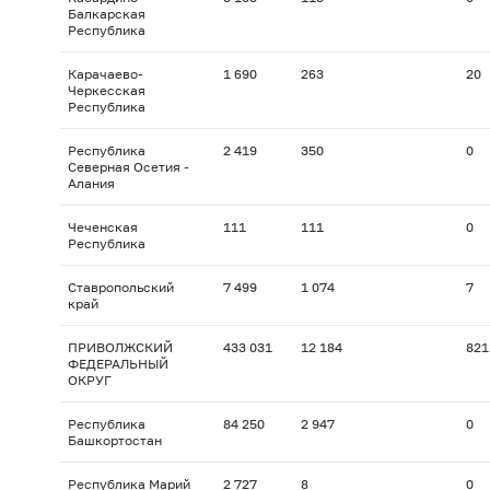
Балкарская
Республика
Карачаево-
1 690
263
20
Черкесская
Республика
Республика
2 419
350
0
Северная Осетия -
Алания
Чеченская
111
111
0
Республика
Ставропольский
7 499
1 074
7
край
ПРИВОЛЖСКИЙ
433 031
12 184
821
ФЕДЕРАЛЬНЫЙ
ОКРУГ
Республика
84 250
2 947
0
Башкортостан
Республика Марий
2 727
8
0