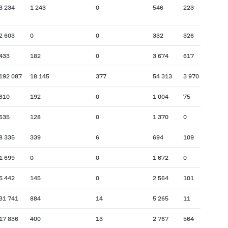
3 234
1 243
0
546
223
2 603
0
0
332
326
433
182
0
3 674
617
192 087
18 145
377
54 313
3 970
810
192
0
1 004
75
635
128
0
1 370
0
8 335
339
6
694
109
1 699
0
0
1 672
0
5 442
145
0
2 564
101
31 741
884
14
5 265
11
17 836
400
13
2 767
564