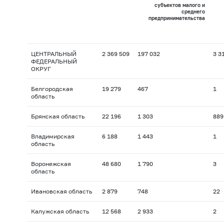
субъектов малого и
среднего
предпринимательства
ЦЕНТРАЛЬНЫЙ
2 369 509
197 032
3 3
ФЕДЕРАЛЬНЫЙ
ОКРУГ
Белгородская
19 279
467
1
область
Брянская область
22 196
1 303
889
Владимирская
6 188
1 443
1
область
Воронежская
48 680
1 790
3
область
Ивановская область
2 879
748
22
Калужская область
12 568
2 933
2