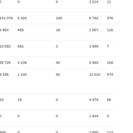
0
0
0
1 213
11
131 074
5 320
140
6 732
376
2 954
495
18
1 057
115
13 582
581
2
1 899
7
49 726
3 108
30
3 463
158
8 336
1 104
92
12 010
574
19
19
0
4 374
66
0
0
0
1 424
0
308
0
0
2 855
113