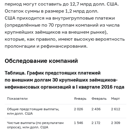
период могут составить до 12,7 млрд долл. США.
Остаток суммы в размере 1,2 млрд долл.
США приходится на внутригрупповые платежи
(определённые по 70 группам компаний из числа
крупнейших заёмщиков на внешнем рынке),
которые, как правило, имеют высокую вероятность
пролонгации и рефинансирования.
Обследование компаний
Таблица. График предстоящих платежей
по внешним долгам 30 крупнейших заёмщиков-
нефинансовых организаций в I квартале 2016 года
Показатели
Январь
Февраль
Март
Общие предстоящие выплаты,
2 026
2 436
2 612
млн долл. США
Чистые выплаты (по результатам
1 546
2 172
2 309
опроса), млн долл. США