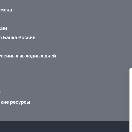
бмена
сии
в Банка России
есенных выходных дней
ы
ские ресурсы