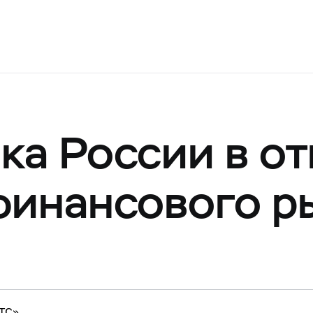
ка России в о
финансового р