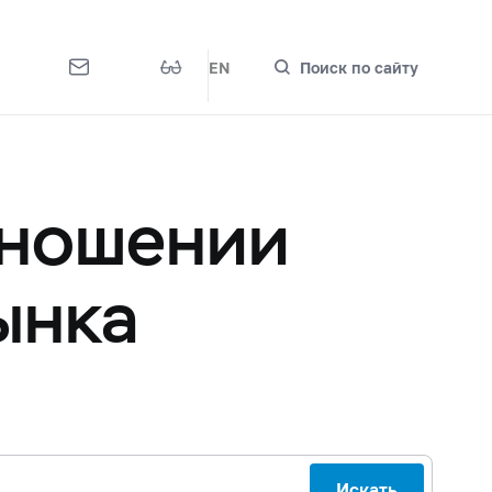
EN
Поиск по сайту
тношении
ынка
Искать