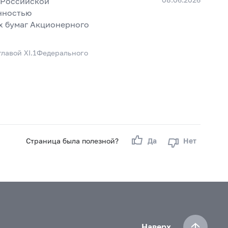
 Российской
нностью
 бумаг Акционерного
лавой XI.1Федерального
Страница была полезной?
Да
Нет
Наверх