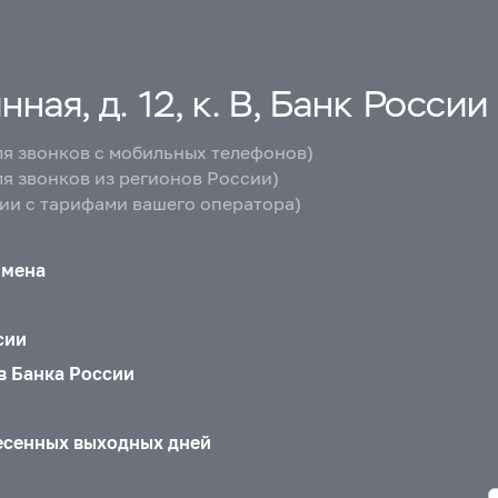
ная, д. 12, к. В, Банк России
ля звонков с мобильных телефонов)
ля звонков из регионов России)
вии с тарифами вашего оператора)
бмена
сии
в Банка России
есенных выходных дней