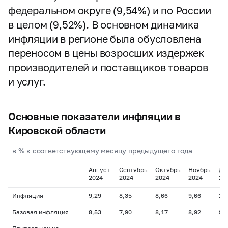
федеральном округе (9,54%) и по России
в целом (9,52%). В основном динамика
инфляции в регионе была обусловлена
переносом в цены возросших издержек
производителей и поставщиков товаров
и услуг.
Основные показатели инфляции в
Кировской области
в % к соответствующему месяцу предыдущего года
Август
Сентябрь
Октябрь
Ноябрь
Де
2024
2024
2024
2024
20
Инфляция
9,29
8,35
8,66
9,66
10
Базовая инфляция
8,53
7,90
8,17
8,92
9,