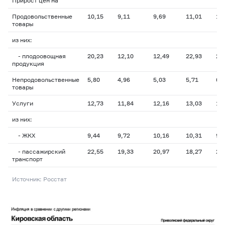
Прирост цен на
Продовольственные
10,15
9,11
9,69
11,01
11
товары
из них:
- плодоовощная
20,23
12,10
12,49
22,93
23
продукция
Непродовольственные
5,80
4,96
5,03
5,71
6,
товары
Услуги
12,73
11,84
12,16
13,03
13
из них:
- ЖКХ
9,44
9,72
10,16
10,31
9,
- пассажирский
22,55
19,33
20,97
18,27
20
транспорт
Источник: Росстат