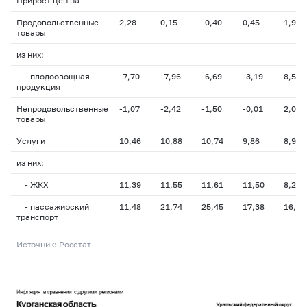
Прирост цен на
Продовольственные
2,28
0,15
-0,40
0,45
1,92
товары
из них:
- плодоовощная
-7,70
-7,96
-6,69
-3,19
8,59
продукция
Непродовольственные
-1,07
-2,42
-1,50
-0,01
2,06
товары
Услуги
10,46
10,88
10,74
9,86
8,96
из них:
- ЖКХ
11,39
11,55
11,61
11,50
8,21
- пассажирский
11,48
21,74
25,45
17,38
16,75
транспорт
Источник: Росстат