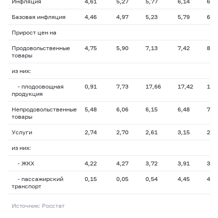
Инфляция
4,61
5,27
5,77
6,14
6,8
Базовая инфляция
4,46
4,97
5,23
5,79
6,2
Прирост цен на
Продовольственные
4,75
5,90
7,13
7,42
8,5
товары
из них:
- плодоовощная
0,91
7,73
17,66
17,42
18,
продукция
Непродовольственные
5,48
6,06
6,15
6,48
7,1
товары
Услуги
2,74
2,70
2,61
3,15
2,9
из них:
- ЖКХ
4,22
4,27
3,72
3,91
3,9
- пассажирский
0,15
0,05
0,54
4,45
4,6
транспорт
Источник: Росстат