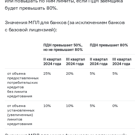
или повышать по ним лимиты, если ПДН заемщика
будет превышать 80%.
Значения МПЛ для банков (за исключением банков
с базовой лицензией):
ПДН превышает 50%,
ПДН превышает 80%
но не превышает 80%
II квартал
III квартал
II квартал
III квартал
2024 года
2024 года
2024 года
2024 года
от объема
25%
20%
5%
5%
предоставленных
потребительских
кредитов
без лимита
кредитования
от объема
10%
10%
5%
0%
установленных
(увеличенных)
лимитов
кредитования