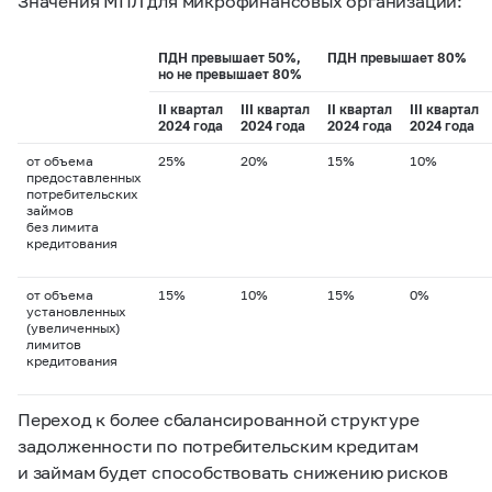
Значения МПЛ для микрофинансовых организаций:
ПДН превышает 50%,
ПДН превышает 80%
но не превышает 80%
II квартал
III квартал
II квартал
III квартал
2024 года
2024 года
2024 года
2024 года
от объема
25%
20%
15%
10%
предоставленных
потребительских
займов
без лимита
кредитования
от объема
15%
10%
15%
0%
установленных
(увеличенных)
лимитов
кредитования
Переход к более сбалансированной структуре
задолженности по потребительским кредитам
и займам будет способствовать снижению рисков