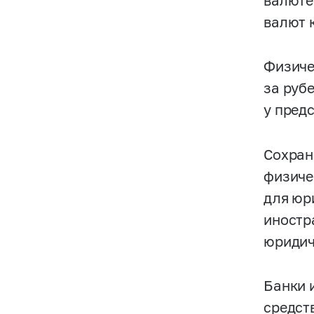
валюте
валют 
Физиче
за руб
у пред
Сохран
физиче
для юр
иностр
юридич
Банки 
средст