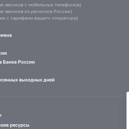
ля звонков с мобильных телефонов)
ля звонков из регионов России)
вии с тарифами вашего оператора)
бмена
сии
в Банка России
есенных выходных дней
ы
ские ресурсы