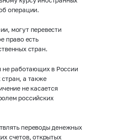
ьному курсу иностранных
об операции.
ии, могут перевести
е право есть
ственных стран.
я не работающих в России
 стран, а также
ичение не касается
ролем российских
ствлять переводы денежных
их счетов, открытых