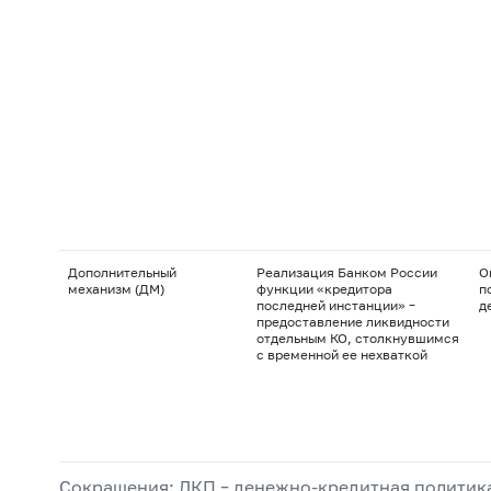
Дополнительный
Реализация Банком России
О
механизм (ДМ)
функции «кредитора
п
последней инстанции» –
д
предоставление ликвидности
отдельным КО, столкнувшимся
с временной ее нехваткой
Сокращения: ДКП – денежно-кредитная политика