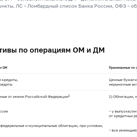
пункты, ЛС – Ломбардный список Банка России, ОФЗ – о
тивы по операциям ОМ и ДМ
м ОМ
Принимаемые по 
и кредиты,
Ценные бумаги 
кредиты
нерыночные ак
2
нные от имени Российской Федерации
1) Облигации, 
ссии
– у выпуска/эм
от кредитных р
бфедеральные и муниципальные облигации, при условии,
– все имеющиес