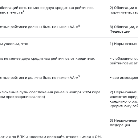
облигаций есть не менее двух кредитных рейтингов
2) Облигации 
4
вых агентств
поручительств
5
тные рейтинги должны быть не ниже «АА-»
3) Облигации,
Федерации
и условии, что:
1) Нерыночные 
ть не менее двух кредитных рейтингов от кредитных
– у обязанного
рейтинговых аг
5
тные рейтинги должны быть не ниже «АА-»
– все имеющиес
ключены в пулы обеспечения ранее 6 ноября 2024 года
2) Нерыночные
при прекращении залога)
являются юриди
кредитного рис
кредитному рей
3) Нерыночные
Федерация
ться по ВДК и кредитам овернайт, относящимся к ОМ.