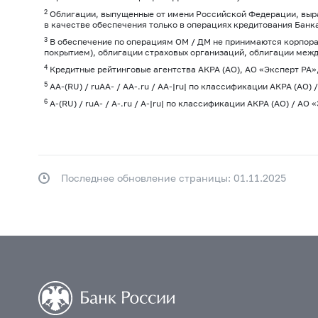
2
Облигации, выпущенные от имени Российской Федерации, выра
в качестве обеспечения только в операциях кредитования Банк
3
В обеспечение по операциям ОМ / ДМ не принимаются корпора
покрытием), облигации страховых организаций, облигации меж
4
Кредитные рейтинговые агентства АКРА (АО), АО «Эксперт РА
5
АA-(RU) / ruАA- / АA-.ru / AA-|ru| по классификации АКРА (АО)
6
А-(RU) / ruА- / А-.ru / A-|ru| по классификации АКРА (АО) / А
Последнее обновление страницы: 01.11.2025