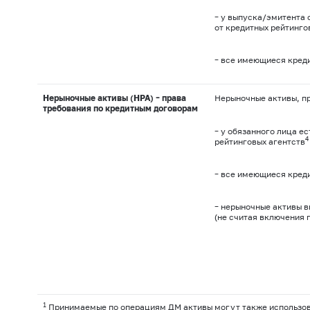
– у выпуска/эмитента 
от кредитных рейтинго
– все имеющиеся креди
Нерыночные активы (НРА) – права
Нерыночные активы, пр
требования по кредитным договорам
– у обязанного лица ес
4
рейтинговых агентств
– все имеющиеся креди
– нерыночные активы в
(не считая включения 
1
Принимаемые по операциям ДМ активы могут также использова