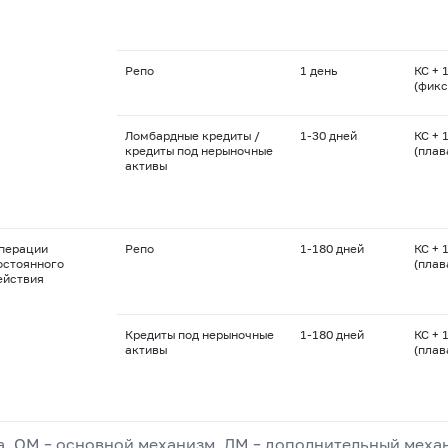
Репо
1 день
КС + 1
(фикс
Ломбардные кредиты /
1-30
дней
КС + 1
кредиты под нерыночные
(пла
активы
перации
Репо
1-180
дней
КС + 1
остоянного
(пла
ействия
Кредиты под нерыночные
1-180
дней
КС + 1
активы
(пла
, ОМ – основной механизм, ДМ – дополнительный механ