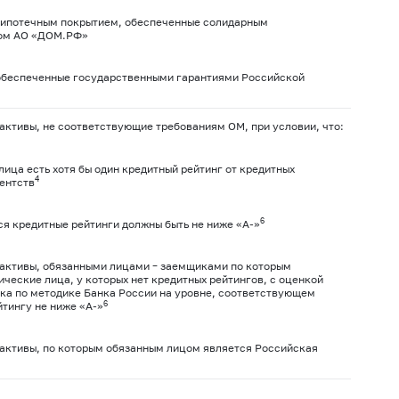
с ипотечным покрытием, обеспеченные солидарным
ом АО «ДОМ.РФ»
 обеспеченные государственными гарантиями Российской
активы, не соответствующие требованиям ОМ, при условии, что:
 лица есть хотя бы один кредитный рейтинг от кредитных
4
ентств
6
я кредитные рейтинги должны быть не ниже «А-»
 активы,
обязанными лицами – заемщиками
по которым
ческие лица, у которых нет кредитных рейтингов, с оценкой
ка по методике Банка России на уровне, соответствующем
6
тингу не ниже «А-»
 активы, по которым обязанным лицом является Российская