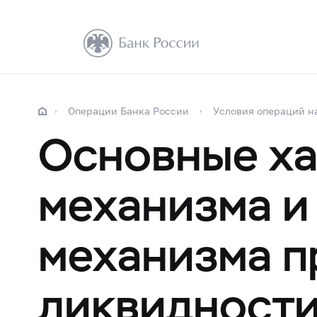
Операции Банка России
Условия операций н
Основные ха
механизма и
механизма п
ликвидност