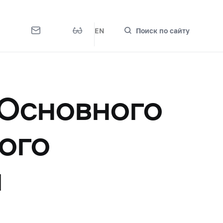
EN
Поиск по сайту
 Основного
ого
я