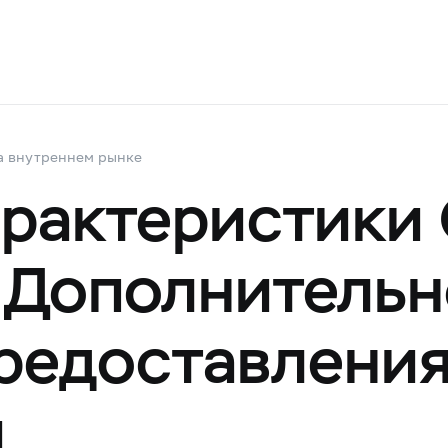
а внутреннем рынке
рактеристики
 Дополнительн
редоставлени
и