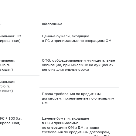
а
Обеспечение
мальная: КС
Ценные бумаги, входящие
ированная)
в ЛС и принимаемые по операциям ОМ
мальная:
ОФЗ, субфедеральные и муниципальные
0 б.п.
облигации, принимаемые на аукционах
вающая)
репо на длительные сроки
мальная:
5 б.п.
вающая)
Права требования по кредитным
договорам, принимаемые по операциям
ОМ
КС + 100 б.п.
Ценные бумаги, входящие
ированная)
в ЛС и принимаемые
по операциям ОМ и ДМ, и права
требования по кредитным договорам,