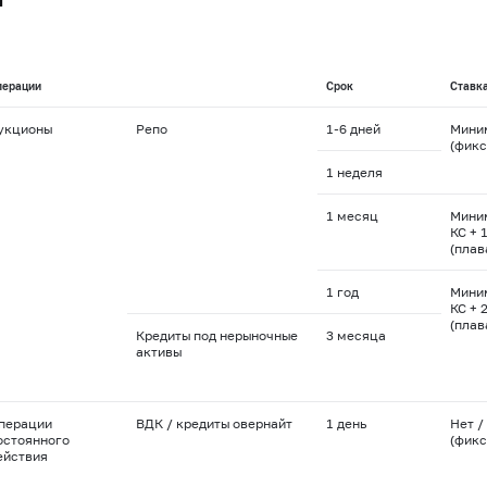
перации
Срок
Ставк
укционы
Репо
1-6
дней
Мини
(фикс
1 неделя
1 месяц
Мини
КС + 1
(пла
1 год
Мини
КС + 2
(пла
Кредиты под нерыночные
3 месяца
активы
перации
ВДК / кредиты овернайт
1 день
Нет / 
остоянного
(фикс
ействия