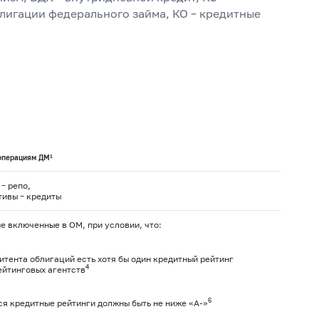
блигации федерального займа, КО – кредитные
1
операциям ДМ
– репо,
тивы – кредиты
не включенные в ОМ, при условии, что:
итента облигаций есть хотя бы один кредитный рейтинг
4
ейтинговых агентств
6
я кредитные рейтинги должны быть не ниже «А-»