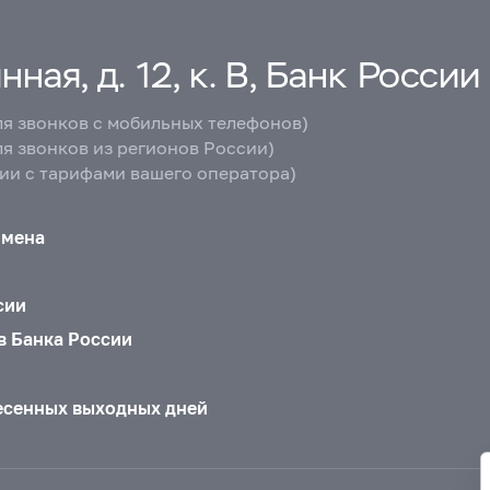
ная, д. 12, к. В, Банк России
ля звонков с мобильных телефонов)
ля звонков из регионов России)
вии с тарифами вашего оператора)
бмена
сии
в Банка России
есенных выходных дней