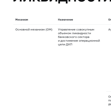
Механизм
Назначение
О
Основной механизм (ОМ)
Управление совокупным
А
объемом ликвидности
банковского сектора
и достижение операционной
цели ДКП
О
п
д