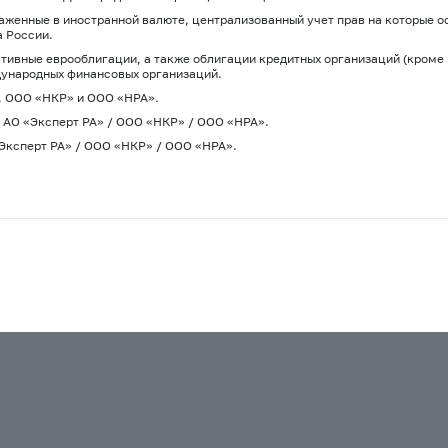
женные в иностранной валюте, централизованный учет прав на которые о
а России.
тивные еврооблигации, а также облигации кредитных организаций (кром
дународных финансовых организаций.
», ООО «НКР» и ООО «НРА».
 / АО «Эксперт РА» / ООО «НКР» / ООО «НРА».
О «Эксперт РА» / ООО «НКР» / ООО «НРА».