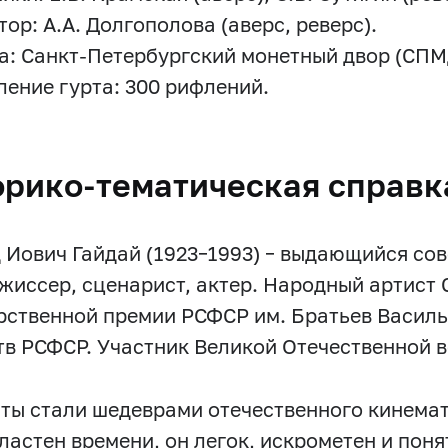
ор: А.А. Долгополова (аверс, реверс).
а: Санкт-Петербургский монетный двор (СПМ
ение гурта: 300 рифлений.
орико-тематическая справк
 Иович Гайдай (1923–1993) – выдающийся сов
жиссер, сценарист, актер. Народный артист 
рственной премии РСФСР им. Братьев Васил
тв РСФСР. Участник Великой Отечественной 
нты стали шедеврами отечественного кинема
ластен времени, он легок, искрометен и пон