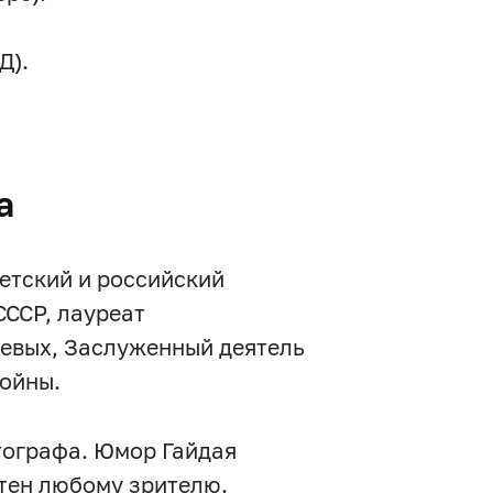
Д).
а
етский и российский
СССР, лауреат
ьевых, Заслуженный деятель
войны.
тографа. Юмор Гайдая
ятен любому зрителю.