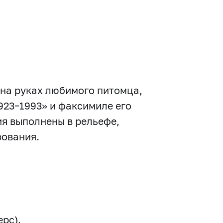
на руках любимого питомца,
923–1993» и факсимиле его
я выполнены в рельефе,
рования.
ерс).