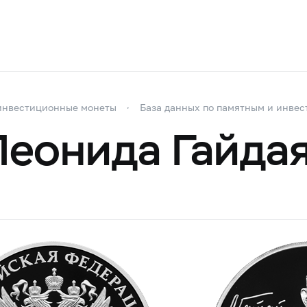
инвестиционные монеты
База данных по памятным и инве
Леонида Гайда