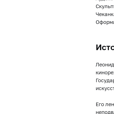
Скульпт
Чеканк
Оформл
Ист
Леонид
киноре
Госуда
искусс
Его ле
неподв