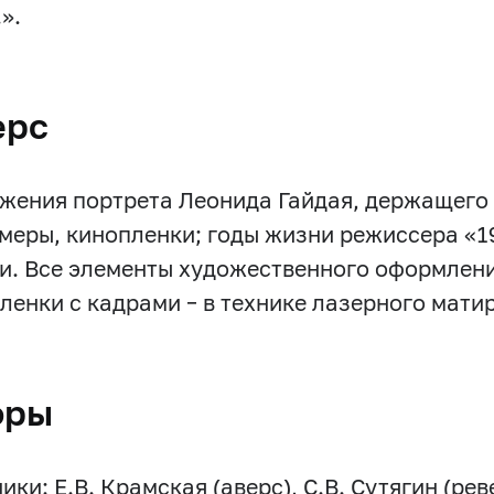
.».
ерс
жения портрета Леонида Гайдая, держащего 
меры, кинопленки; годы жизни режиссера «1
и. Все элементы художественного оформлени
пленки с кадрами – в технике лазерного мати
оры
ки: Е.В. Крамская (аверс), С.В. Сутягин (рев