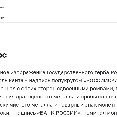
 мм
 мм
.
рс
ное изображение Государственного герба Р
оль канта – надпись полукругом «РОССИЙС
енная с обеих сторон сдвоенными ромбами, п
чения драгоценного металла и пробы сплава
ски чистого металла и товарный знак монетно
роки – надпись «БАНК РОССИИ», номинал мон