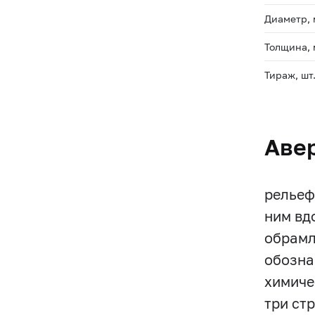
Диаметр,
Толщина,
Тираж, шт
Аве
рельеф
ним вд
обрамл
обозна
химиче
три ст