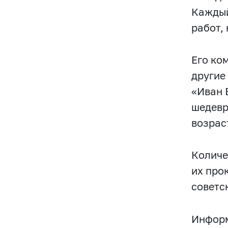
Каждый
работ,
Его ко
другие
«Иван 
шедевр
возрас
Количе
их про
советс
Информ