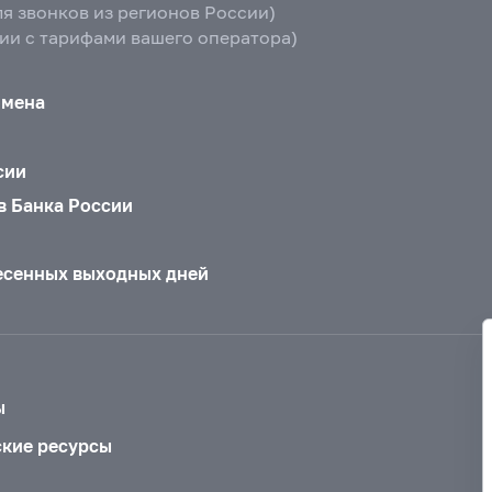
ля звонков из регионов России)
вии с тарифами вашего оператора)
бмена
сии
в Банка России
есенных выходных дней
ы
ские ресурсы