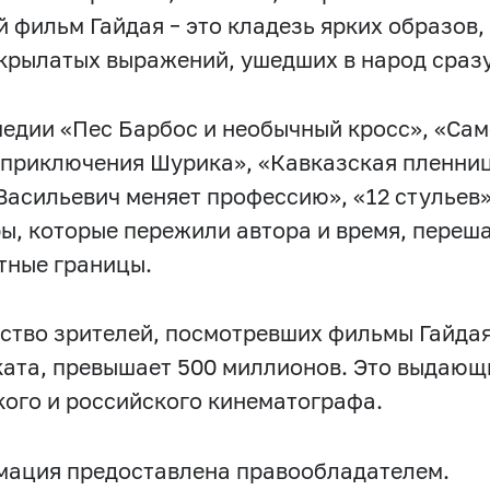
 фильм Гайдая – это кладезь ярких образов,
 крылатых выражений, ушедших в народ сразу
медии «Пес Барбос и необычный кросс», «Са
 приключения Шурика», «Кавказская пленниц
Васильевич меняет профессию», «12 стульев»
ы, которые пережили автора и время, переша
тные границы.
ство зрителей, посмотревших фильмы Гайдая 
ката, превышает 500 миллионов. Это выдающ
кого и российского кинематографа.
ация предоставлена правообладателем.