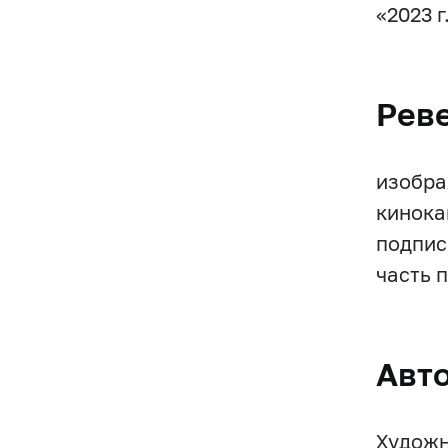
«2023 г
Рев
изобра
кинока
подпис
часть 
Авт
Художни