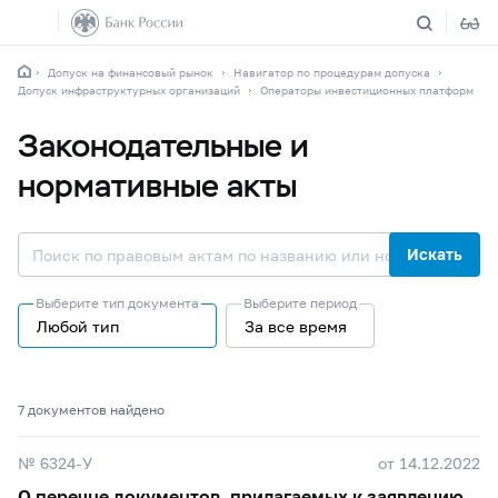
Допуск на финансовый рынок
Навигатор по процедурам допуска
Допуск инфраструктурных организаций
Операторы инвестиционных платформ
Законодательные и
нормативные акты
Искать
Выберите тип документа
Выберите период
Любой тип
За все время
7 документов найдено
№ 6324-У
от 14.12.2022
О перечне документов, прилагаемых к заявлению,