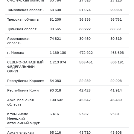
Смоленская область
60 784
27 316
27 115
Тамбовская область
53 638
21 074
20 868
Тверская область
81 209
36 836
36 761
Тульская область
99 565
38 722
38 561
Ярославская
74 821
30 450
30 319
область
г. Москва
1 169 130
472 922
468 693
СЕВЕРО-ЗАПАДНЫЙ
1 213 974
538 451
536 191
ФЕДЕРАЛЬНЫЙ
ОКРУГ
Республика Карелия
54 083
22 289
22 203
Республика Коми
90 318
42 428
41 914
Архангельская
100 532
46 647
46 439
область
в том числе
5 416
2 937
2 931
Ненецкий
автономный округ
Архангельская
95 116
43 710
43 508