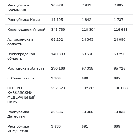
Республика
20 528
7 943
7 887
Калмыкия
Республика Крым
11 105
1 842
1 737
Краснодарский край
348 739
118 304
116 683
Астраханская
68 202
24 343
24 090
область
Волгоградская
140 303
53 676
53 290
область
Ростовская область
270 166
97 035
95 715
г. Севастополь
3 306
688
687
СЕВЕРО-
297 629
102 309
100 668
КАВКАЗСКИЙ
ФЕДЕРАЛЬНЫЙ
ОКРУГ
Республика
36 686
13 980
13 938
Дагестан
Республика
3 830
691
669
Ингушетия