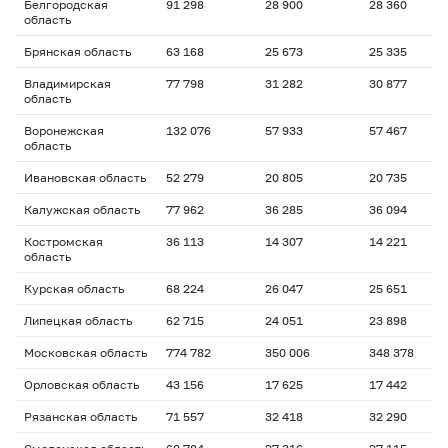
Белгородская
91 298
28 900
28 360
область
Брянская область
63 168
25 673
25 335
Владимирская
77 798
31 282
30 877
область
Воронежская
132 076
57 933
57 467
область
Ивановская область
52 279
20 805
20 735
Калужская область
77 962
36 285
36 094
Костромская
36 113
14 307
14 221
область
Курская область
68 224
26 047
25 651
Липецкая область
62 715
24 051
23 898
Московская область
774 782
350 006
348 378
Орловская область
43 156
17 625
17 442
Рязанская область
71 557
32 418
32 290