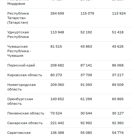
Мордовия
Республика
264 699
115 079
113 924
Татарстан
(Татарстан)
Удмуртская
113 948
52 192
51 418
Республика
Чувашская
81 515
43 863
43 626
Республика -
Чувашия
Пермский край
208 682
87 141
86 068
Кировская область
80 273
37 739
37 217
Нижегородская
209 060
91 093
89 509
область
Оренбургская
143 652
61 299
60 865
область
Пензенская область
73 524
30 544
30 127
Самарская область
221 442
92 992
92 360
Саратовская
136 388
55 080
54 774