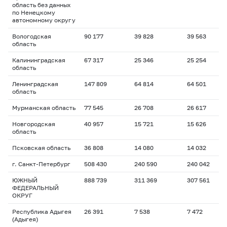
область без данных
по Ненецкому
автономному округу
Вологодская
90 177
39 828
39 563
область
Калининградская
67 317
25 346
25 254
область
Ленинградская
147 809
64 814
64 501
область
Мурманская область
77 545
26 708
26 617
Новгородская
40 957
15 721
15 626
область
Псковская область
36 808
14 080
14 032
г. Санкт-Петербург
508 430
240 590
240 042
ЮЖНЫЙ
888 739
311 369
307 561
ФЕДЕРАЛЬНЫЙ
ОКРУГ
Республика Адыгея
26 391
7 538
7 472
(Адыгея)