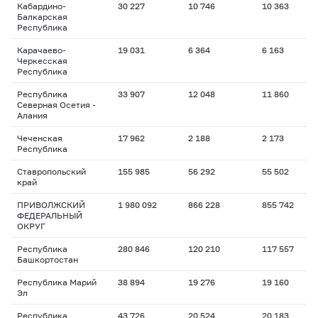
Кабардино-
30 227
10 746
10 363
Балкарская
Республика
Карачаево-
19 031
6 364
6 163
Черкесская
Республика
Республика
33 907
12 048
11 860
Северная Осетия -
Алания
Чеченская
17 962
2 188
2 173
Республика
Ставропольский
155 985
56 292
55 502
край
ПРИВОЛЖСКИЙ
1 980 092
866 228
855 742
ФЕДЕРАЛЬНЫЙ
ОКРУГ
Республика
280 846
120 210
117 557
Башкортостан
Республика Марий
38 894
19 276
19 160
Эл
Республика
43 726
20 524
20 183