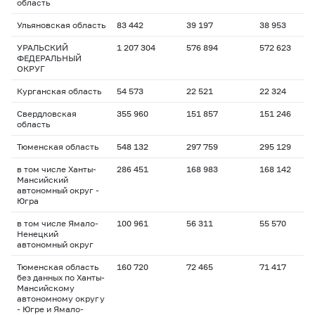
область
Ульяновская область
83 442
39 197
38 953
УРАЛЬСКИЙ
1 207 304
576 894
572 623
ФЕДЕРАЛЬНЫЙ
ОКРУГ
Курганская область
54 573
22 521
22 324
Свердловская
355 960
151 857
151 246
область
Тюменская область
548 132
297 759
295 129
в том числе Ханты-
286 451
168 983
168 142
Мансийский
автономный округ -
Югра
в том числе Ямало-
100 961
56 311
55 570
Ненецкий
автономный округ
Тюменская область
160 720
72 465
71 417
без данных по Ханты-
Мансийскому
автономному округу
- Югре и Ямало-