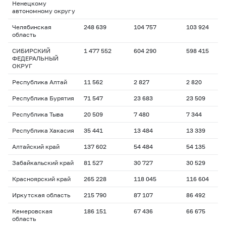
Ненецкому
автономному округу
Челябинская
248 639
104 757
103 924
область
СИБИРСКИЙ
1 477 552
604 290
598 415
ФЕДЕРАЛЬНЫЙ
ОКРУГ
Республика Алтай
11 562
2 827
2 820
Республика Бурятия
71 547
23 683
23 509
Республика Тыва
20 509
7 480
7 344
Республика Хакасия
35 441
13 484
13 339
Алтайский край
137 602
54 484
54 135
Забайкальский край
81 527
30 727
30 529
Красноярский край
265 228
118 045
116 604
Иркутская область
215 790
87 107
86 492
Кемеровская
186 151
67 436
66 675
область