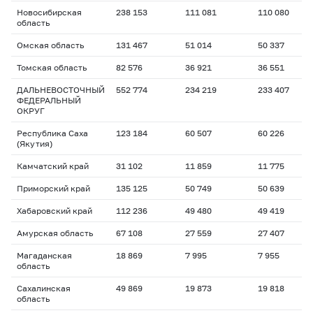
Новосибирская
238 153
111 081
110 080
область
Омская область
131 467
51 014
50 337
Томская область
82 576
36 921
36 551
ДАЛЬНЕВОСТОЧНЫЙ
552 774
234 219
233 407
ФЕДЕРАЛЬНЫЙ
ОКРУГ
Республика Саха
123 184
60 507
60 226
(Якутия)
Камчатский край
31 102
11 859
11 775
Приморский край
135 125
50 749
50 639
Хабаровский край
112 236
49 480
49 419
Амурская область
67 108
27 559
27 407
Магаданская
18 869
7 995
7 955
область
Сахалинская
49 869
19 873
19 818
область