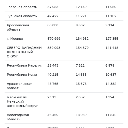
Тверская область
37 983
12 149
11 950
Тульская область
47 477
11 771
11 107
Ярославская
36 838
9 802
9 114
область
г. Москва
570 999
134 952
127 355
СЕВЕРО-ЗАПАДНЫЙ
559 093
154 579
141 418
ФЕДЕРАЛЬНЫЙ
ОКРУГ
Республика Карелия
28 443
7 522
6 979
Республика Коми
40 215
14 635
10 637
Архангельская
48 765
15 678
14 382
область
в том числе
2 519
2 052
1 974
Ненецкий
автономный округ
Вологодская
46 469
13 039
11 842
область