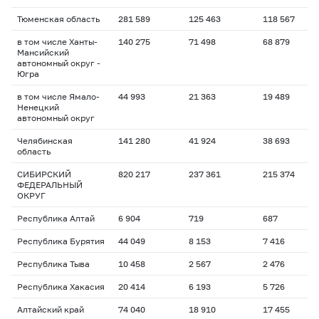
Тюменская область
281 589
125 463
118 567
в том числе Ханты-
140 275
71 498
68 879
Мансийский
автономный округ -
Югра
в том числе Ямало-
44 993
21 363
19 489
Ненецкий
автономный округ
Челябинская
141 280
41 924
38 693
область
СИБИРСКИЙ
820 217
237 361
215 374
ФЕДЕРАЛЬНЫЙ
ОКРУГ
Республика Алтай
6 904
719
687
Республика Бурятия
44 049
8 153
7 416
Республика Тыва
10 458
2 567
2 476
Республика Хакасия
20 414
6 193
5 726
Алтайский край
74 040
18 910
17 455