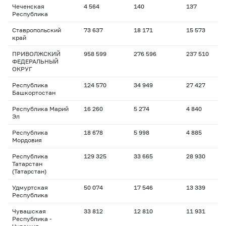
Чеченская
4 564
140
137
Республика
Ставропольский
73 637
18 171
15 573
край
ПРИВОЛЖСКИЙ
958 599
276 596
237 510
ФЕДЕРАЛЬНЫЙ
ОКРУГ
Республика
124 570
34 949
27 427
Башкортостан
Республика Марий
16 260
5 274
4 840
Эл
Республика
18 678
5 998
4 885
Мордовия
Республика
129 325
33 665
28 930
Татарстан
(Татарстан)
Удмуртская
50 074
17 546
13 339
Республика
Чувашская
33 812
12 810
11 931
Республика -