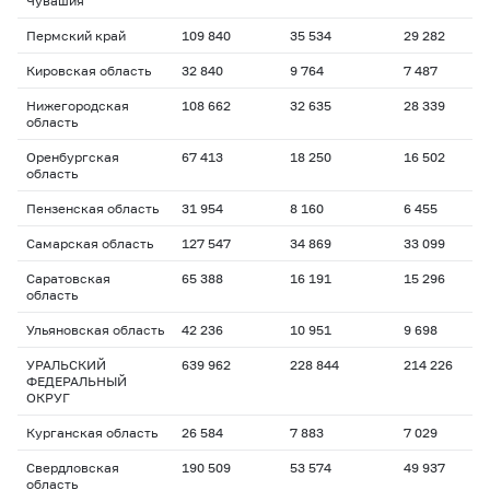
Чувашия
Пермский край
109 840
35 534
29 282
Кировская область
32 840
9 764
7 487
Нижегородская
108 662
32 635
28 339
область
Оренбургская
67 413
18 250
16 502
область
Пензенская область
31 954
8 160
6 455
Самарская область
127 547
34 869
33 099
Саратовская
65 388
16 191
15 296
область
Ульяновская область
42 236
10 951
9 698
УРАЛЬСКИЙ
639 962
228 844
214 226
ФЕДЕРАЛЬНЫЙ
ОКРУГ
Курганская область
26 584
7 883
7 029
Свердловская
190 509
53 574
49 937
область