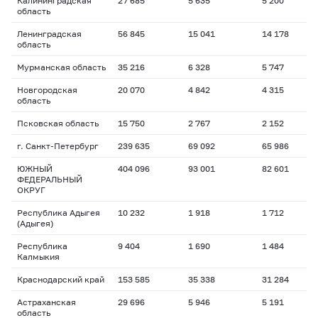
Калининградская
27 685
5 635
5 200
область
Ленинградская
56 845
15 041
14 178
область
Мурманская область
35 216
6 328
5 747
Новгородская
20 070
4 842
4 315
область
Псковская область
15 750
2 767
2 152
г. Санкт-Петербург
239 635
69 092
65 986
ЮЖНЫЙ
404 096
93 001
82 601
ФЕДЕРАЛЬНЫЙ
ОКРУГ
Республика Адыгея
10 232
1 918
1 712
(Адыгея)
Республика
9 404
1 690
1 484
Калмыкия
Краснодарский край
153 585
35 338
31 284
Астраханская
29 696
5 946
5 191
область