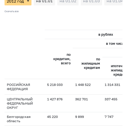
на 01.01
на 01.02
на 01.03
на 01.04
Скачать все
в рублях
в том числе:
и
по
кредитам,
по
всего
жилищным
ипотечн
кредитам
жилищн
кредит
РОССИЙСКАЯ
5 218 033
1 448 522
1 314 331
ФЕДЕРАЦИЯ
ЦЕНТРАЛЬНЫЙ
1 427 876
362 701
337 455
ФЕДЕРАЛЬНЫЙ
ОКРУГ
Белгородская
45 220
9 899
7 747
область