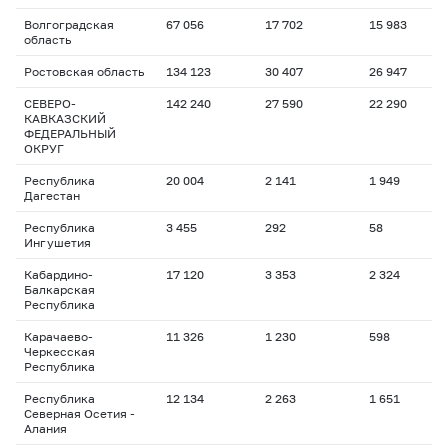
Волгоградская
67 056
17 702
15 983
область
Ростовская область
134 123
30 407
26 947
СЕВЕРО-
142 240
27 590
22 290
КАВКАЗСКИЙ
ФЕДЕРАЛЬНЫЙ
ОКРУГ
Республика
20 004
2 141
1 949
Дагестан
Республика
3 455
292
58
Ингушетия
Кабардино-
17 120
3 353
2 324
Балкарская
Республика
Карачаево-
11 326
1 230
598
Черкесская
Республика
Республика
12 134
2 263
1 651
Северная Осетия -
Алания