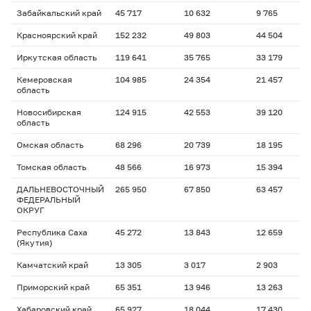
Забайкальский край
45 717
10 632
9 765
Красноярский край
152 232
49 803
44 504
Иркутская область
119 641
35 765
33 179
Кемеровская
104 985
24 354
21 457
область
Новосибирская
124 915
42 553
39 120
область
Омская область
68 296
20 739
18 195
Томская область
48 566
16 973
15 394
ДАЛЬНЕВОСТОЧНЫЙ
265 950
67 850
63 457
ФЕДЕРАЛЬНЫЙ
ОКРУГ
Республика Саха
45 272
13 843
12 659
(Якутия)
Камчатский край
13 305
3 017
2 903
Приморский край
65 351
13 946
13 263
Хабаровский край
65 927
18 044
17 430