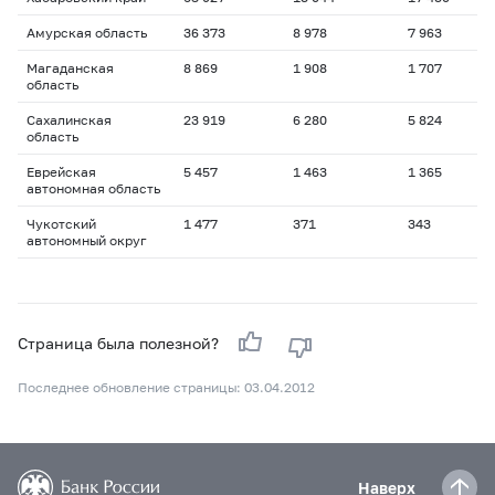
Амурская область
36 373
8 978
7 963
Магаданская
8 869
1 908
1 707
область
Сахалинская
23 919
6 280
5 824
область
Еврейская
5 457
1 463
1 365
автономная область
Чукотский
1 477
371
343
автономный округ
Страница была полезной?
Последнее обновление страницы: 03.04.2012
Наверх