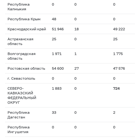
Республика
0
0
0
Калмыкия
Республика Крым
48
0
0
Краснодарский край
51 946
18
49 222
Астраханская
25
0
25
область
Волгоградская
1 971
1
1 775
область
Ростовская область
54 600
27
47 576
г. Севастополь
0
0
0
СЕВЕРО-
1 883
0
724
КАВКАЗСКИЙ
ФЕДЕРАЛЬНЫЙ
ОКРУГ
Республика
33
0
2
Дагестан
Республика
0
0
0
Ингушетия