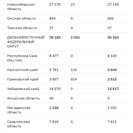
Новосибирская
27 175
21
27 143
область
Омская область
843
0
842
Томская область
37
0
37
ДАЛЬНЕВОСТОЧНЫЙ
39 182
2 031
35 254
ФЕДЕРАЛЬНЫЙ
ОКРУГ
Республика Саха
8 477
0
8 109
(Якутия)
Камчатский край
2 761
116
2 644
Приморский край
3 657
914
2 515
Хабаровский край
14 570
0
13 517
Амурская область
30
0
0
Магаданская
1 134
0
1 031
область
Сахалинская
7 818
0
7 811
область