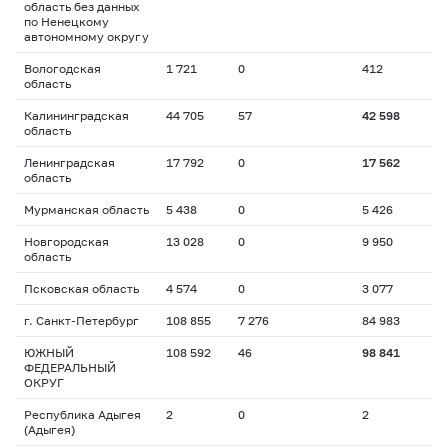
область без данных
по Ненецкому
автономному округу
Вологодская
1 721
0
412
область
Калининградская
44 705
57
42 598
область
Ленинградская
17 792
0
17 562
область
Мурманская область
5 438
0
5 426
Новгородская
13 028
0
9 950
область
Псковская область
4 574
0
3 077
г. Санкт-Петербург
108 855
7 276
84 983
ЮЖНЫЙ
108 592
46
98 841
ФЕДЕРАЛЬНЫЙ
ОКРУГ
Республика Адыгея
2
0
2
(Адыгея)