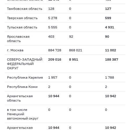
Тамбовская область
128
0
127
Тверская область
5 278
0
599
Тульская область
5 555
0
4 931
Ярославская
403
92
90
область
г. Москва
884 728
868 021
11 002
СЕВЕРО-ЗАПАДНЫЙ
209 016
8 951
188 387
ФЕДЕРАЛЬНЫЙ
ОКРУГ
Республика Карелия
1 957
0
1 788
Республика Коми
2
0
2
Архангельская
10 944
0
10 942
область
в том числе
0
0
0
Ненецкий
автономный округ
Архангельская
10 944
0
10 942