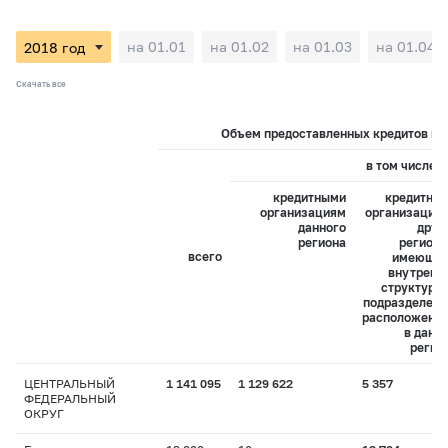
на 01.01
на 01.02
на 01.03
на 01.04
Скачать все
Объем предоставленных кредитов на 
в том числе:
кредитными
кредитны
организациям
организация
данного
друг
региона
регионо
всего
имеющи
внутренн
структурн
подразделени
расположенн
в данн
регио
ЦЕНТРАЛЬНЫЙ
1 141 095
1 129 622
5 357
ФЕДЕРАЛЬНЫЙ
ОКРУГ