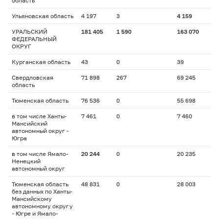
область
Ульяновская область
4 197
3
4 159
УРАЛЬСКИЙ
181 405
1 590
163 070
ФЕДЕРАЛЬНЫЙ
ОКРУГ
Курганская область
43
0
39
Свердловская
71 898
267
69 245
область
Тюменская область
76 536
0
55 698
в том числе Ханты-
7 461
0
7 460
Мансийский
автономный округ -
Югра
в том числе Ямало-
20 244
0
20 235
Ненецкий
автономный округ
Тюменская область
48 831
0
28 003
без данных по Ханты-
Мансийскому
автономному округу
- Югре и Ямало-