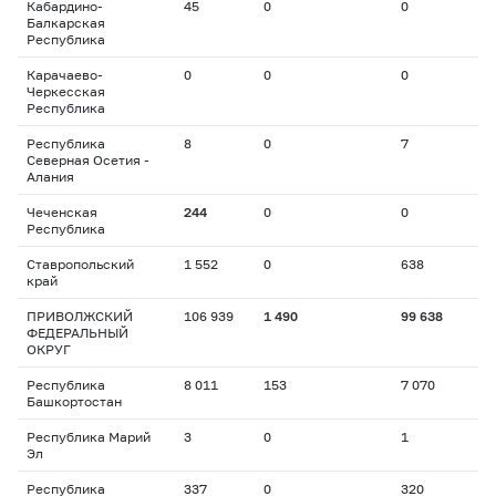
Кабардино-
45
0
0
Балкарская
Республика
Карачаево-
0
0
0
Черкесская
Республика
Республика
8
0
7
Северная Осетия -
Алания
Чеченская
244
0
0
Республика
Ставропольский
1 552
0
638
край
ПРИВОЛЖСКИЙ
106 939
1 490
99 638
ФЕДЕРАЛЬНЫЙ
ОКРУГ
Республика
8 011
153
7 070
Башкортостан
Республика Марий
3
0
1
Эл
Республика
337
0
320