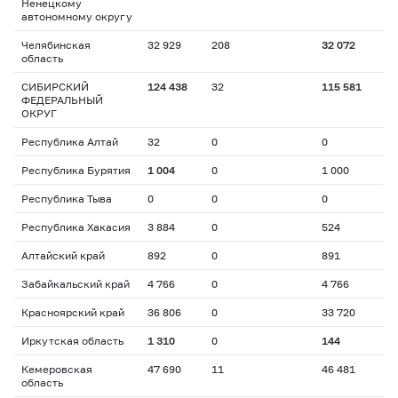
Ненецкому
автономному округу
Челябинская
32 929
208
32 072
область
СИБИРСКИЙ
124 438
32
115 581
ФЕДЕРАЛЬНЫЙ
ОКРУГ
Республика Алтай
32
0
0
Республика Бурятия
1 004
0
1 000
Республика Тыва
0
0
0
Республика Хакасия
3 884
0
524
Алтайский край
892
0
891
Забайкальский край
4 766
0
4 766
Красноярский край
36 806
0
33 720
Иркутская область
1 310
0
144
Кемеровская
47 690
11
46 481
область