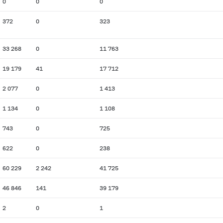
0
0
0
372
0
323
33 268
0
11 763
19 179
41
17 712
2 077
0
1 413
1 134
0
1 108
743
0
725
622
0
238
60 229
2 242
41 725
46 846
141
39 179
2
0
1