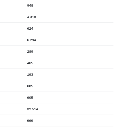
948
4 318
624
6 294
289
465
193
605
605
32 514
969