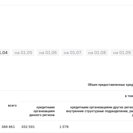
1.04
на 01.05
на 01.06
на 01.07
на 01.08
на 01.09
Объем предоставленных креди
в том
всего
кредитными
кредитными организациями других реги
организациям
внутренние структурные подразделения, р
данного региона
388 861
332 591
1 578