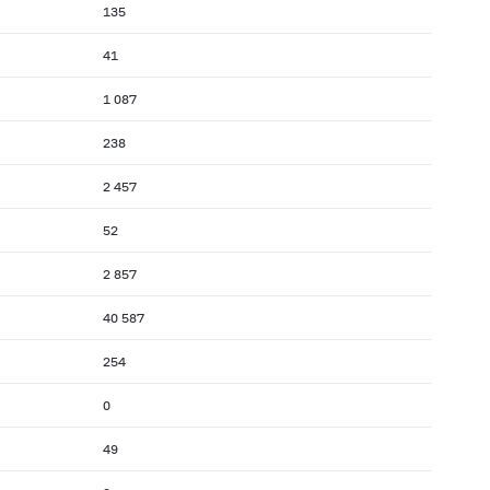
135
41
1 087
238
2 457
52
2 857
40 587
254
0
49