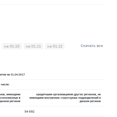
Скачать все
на 01.10
на 01.11
на 01.12
тов на 01.04.2017
 числе:
онов, имеющими
кредитными организациями других регионов, не
асположенные в
имеющими внутренних структурных подразделений в
данном регионе
данном регионе
54 692