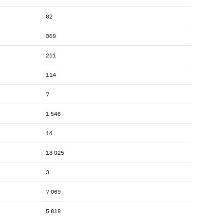
82
369
211
114
7
1 546
14
13 025
3
7 069
5 818