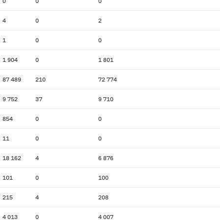
0
0
0
4
0
2
1
0
0
1 904
0
1 801
87 489
210
72 774
9 752
37
9 710
854
0
0
11
0
0
18 162
4
6 876
101
0
100
215
4
208
4 013
0
4 007