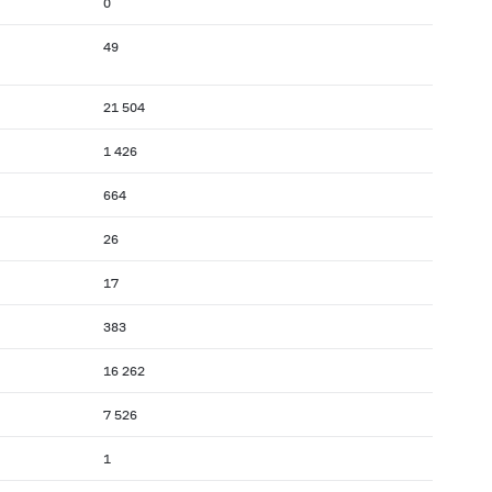
0
49
21 504
1 426
664
26
17
383
16 262
7 526
1