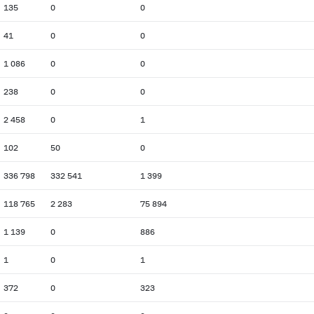
135
0
0
41
0
0
1 086
0
0
238
0
0
2 458
0
1
102
50
0
336 798
332 541
1 399
118 765
2 283
75 894
1 139
0
886
1
0
1
372
0
323