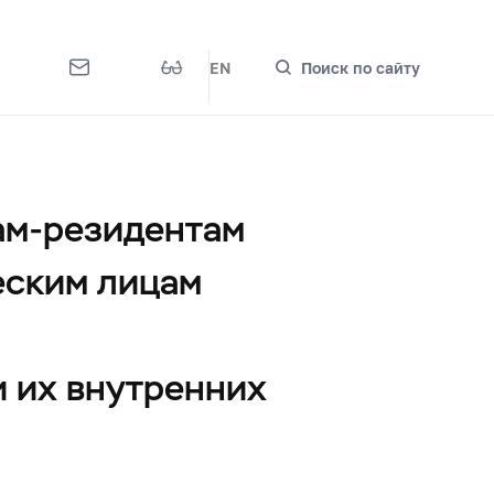
EN
Поиск по сайту
ам-резидентам
еским лицам
и их внутренних