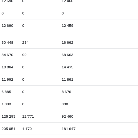
12 690
0
12 460
0
0
0
12 690
0
12 459
30 448
234
16 662
84 670
92
68 663
18 864
0
14 475
11 992
0
11 861
6 385
0
3 676
1 893
0
800
125 293
12 771
92 460
205 051
1 170
181 647