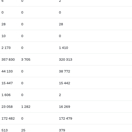
6
0
2
0
0
0
28
0
28
10
0
0
2 173
0
1 410
357 830
3 705
320 313
44 133
0
38 772
15 447
0
15 442
1 606
0
2
23 058
1 282
16 269
172 482
0
172 479
513
25
379