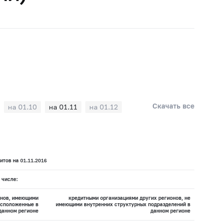
Скачать все
на 01.10
на 01.11
на 01.12
тов на 01.11.2016
 числе:
онов, имеющими
кредитными организациями других регионов, не
асположенные в
имеющими внутренних структурных подразделений в
данном регионе
данном регионе