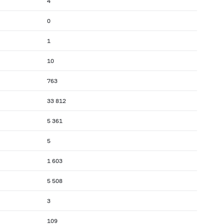
4
0
1
10
763
33 812
5 361
5
1 603
5 508
3
109