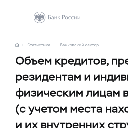
Статистика
Банковский сектор
Объем кредитов, п
резидентам и индив
физическим лицам в
(с учетом места на
и их внутренних ст