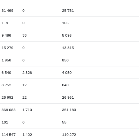
31 469
0
25 751
119
0
106
9 486
33
5 098
15 279
0
13 315
1 956
0
850
6 540
2 326
4 050
8 752
17
840
26 992
22
26 961
369 088
1 710
351 183
161
0
55
114 547
1 402
110 272