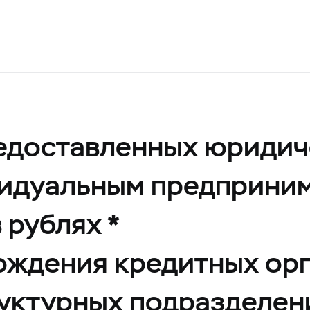
редоставленных юридич
идуальным предприним
 рублях *
хождения кредитных ор
руктурных подразделен