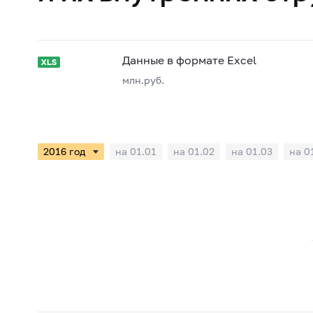
Данные в формате Excel
млн.руб.
на 01.01
на 01.02
на 01.03
на 0