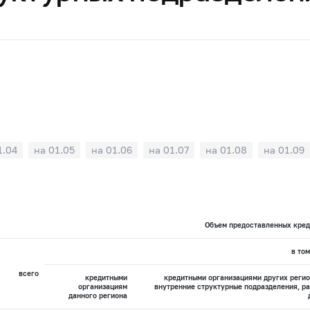
1.04
на 01.05
на 01.06
на 01.07
на 01.08
на 01.09
Объем предоставленных креди
в том
всего
кредитными
кредитными организациями других реги
организациям
внутренние структурные подразделения, р
данного региона