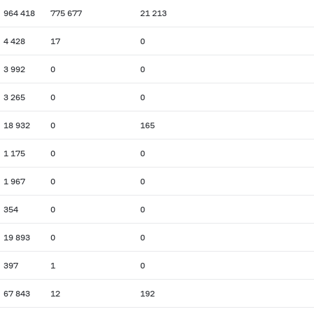
964 418
775 677
21 213
4 428
17
0
3 992
0
0
3 265
0
0
18 932
0
165
1 175
0
0
1 967
0
0
354
0
0
19 893
0
0
397
1
0
67 843
12
192