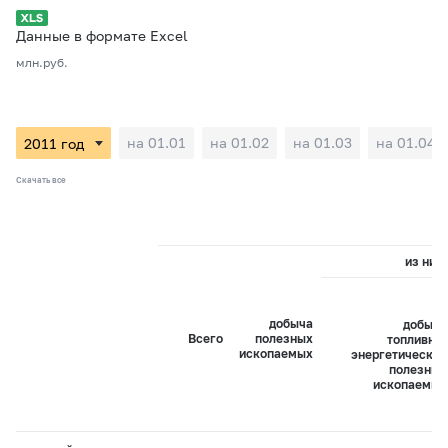
Данные в формате Excel
млн.руб.
на 01.01
на 01.02
на 01.03
на 01.04
Скачать все
из них:
добыча
добыча
Всего
полезных
топливно-
ископаемых
энергетических
полезных
ископаемых