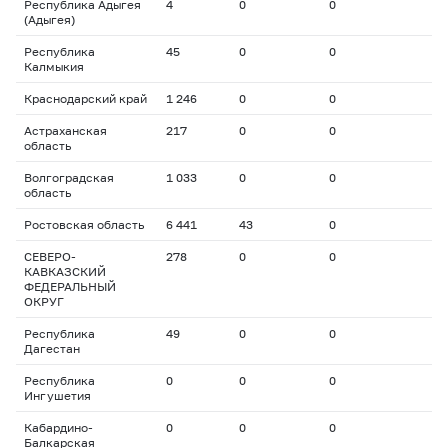
Республика Адыгея
4
0
0
(Адыгея)
Республика
45
0
0
Калмыкия
Краснодарский край
1 246
0
0
Астраханская
217
0
0
область
Волгоградская
1 033
0
0
область
Ростовская область
6 441
43
0
СЕВЕРО-
278
0
0
КАВКАЗСКИЙ
ФЕДЕРАЛЬНЫЙ
ОКРУГ
Республика
49
0
0
Дагестан
Республика
0
0
0
Ингушетия
Кабардино-
0
0
0
Балкарская