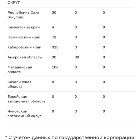
ОКРУГ
Республика Саха
30
0
0
(Якутия)
Камчатский край
4
0
0
Приморский край
71
0
0
Хабаровский край
313
0
0
Амурская область
30
30
0
Магаданская
108
0
0
область
Сахалинская
0
0
0
область
Еврейская
0
0
0
автономная область
Чукотский
0
0
0
автономный округ
* С учетом данных по государственной корпорации