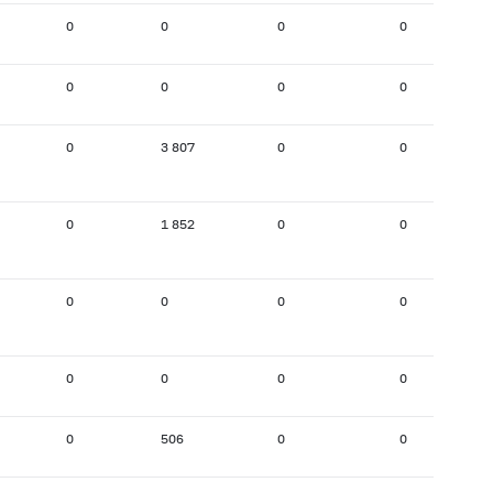
0
0
0
0
0
0
0
0
0
3 807
0
0
0
1 852
0
0
0
0
0
0
0
0
0
0
0
506
0
0