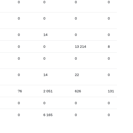
0
0
0
0
0
0
0
0
0
14
0
0
0
0
13 214
8
0
0
0
0
0
14
22
0
76
2 051
626
131
0
0
0
0
0
6 165
0
0