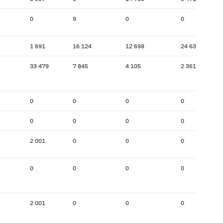
0
9
0
0
1 691
16 124
12 698
24 637
33 479
7 845
4 105
2 361
0
0
0
0
0
0
0
0
2 001
0
0
0
0
0
0
0
2 001
0
0
0