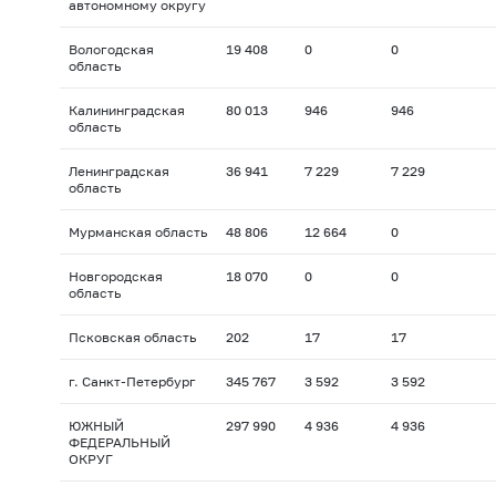
автономному округу
Вологодская
19 408
0
0
область
Калининградская
80 013
946
946
область
Ленинградская
36 941
7 229
7 229
область
Мурманская область
48 806
12 664
0
Новгородская
18 070
0
0
область
Псковская область
202
17
17
г. Санкт-Петербург
345 767
3 592
3 592
ЮЖНЫЙ
297 990
4 936
4 936
ФЕДЕРАЛЬНЫЙ
ОКРУГ