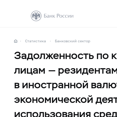
Статистика
Банковский сектор
Задолженность по 
лицам — резидента
в иностранной валю
экономической деят
использования сред