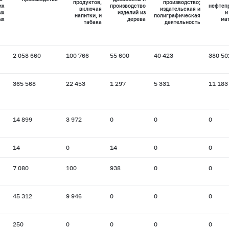
продуктов,
производство;
их
производство
нефтеп
включая
издательская и
ых
изделий из
и
напитки, и
полиграфическая
ых
дерева
ма
табака
деятельность
2 058 660
100 766
55 600
40 423
380 50
365 568
22 453
1 297
5 331
11 183
14 899
3 972
0
0
0
14
0
14
0
0
7 080
100
938
0
0
45 312
9 946
0
0
0
250
0
0
0
0