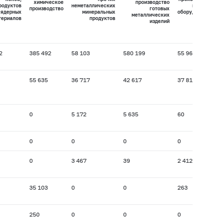
химическое
производство
родуктов
неметаллических
машин и
производство
готовых
 ядерных
минеральных
оборудования
металлических
териалов
продуктов
изделий
2
385 492
58 103
580 199
55 969
55 635
36 717
42 617
37 815
0
5 172
5 635
60
0
0
0
0
0
3 467
39
2 412
35 103
0
0
263
250
0
0
0