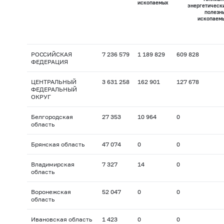
ископаемых
энергетическ
полезн
ископаем
РОССИЙСКАЯ
7 236 579
1 189 829
609 828
ФЕДЕРАЦИЯ
ЦЕНТРАЛЬНЫЙ
3 631 258
162 901
127 678
ФЕДЕРАЛЬНЫЙ
ОКРУГ
Белгородская
27 353
10 964
0
область
Брянская область
47 074
0
0
Владимирская
7 327
14
0
область
Воронежская
52 047
0
0
область
Ивановская область
1 423
0
0