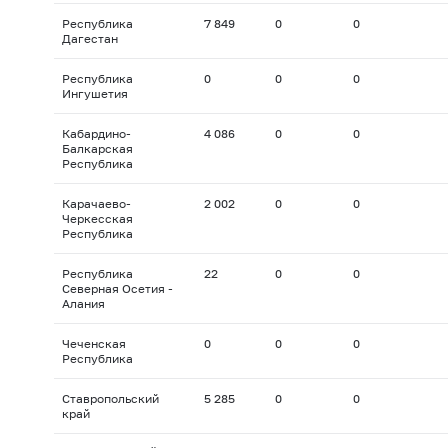
Республика
7 849
0
0
Дагестан
Республика
0
0
0
Ингушетия
Кабардино-
4 086
0
0
Балкарская
Республика
Карачаево-
2 002
0
0
Черкесская
Республика
Республика
22
0
0
Северная Осетия -
Алания
Чеченская
0
0
0
Республика
Ставропольский
5 285
0
0
край