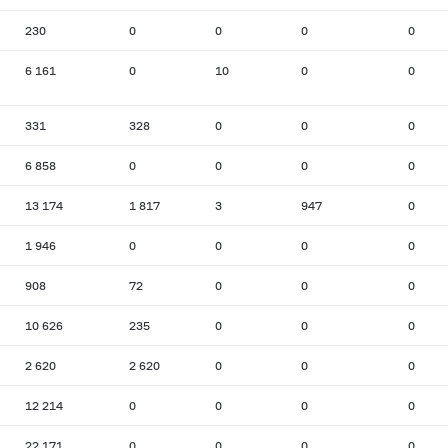
230
0
0
0
0
6 161
0
10
0
0
331
328
0
0
0
6 858
0
0
0
0
13 174
1 817
3
947
0
1 946
0
0
0
0
908
72
0
0
0
10 626
235
0
0
0
2 620
2 620
0
0
0
12 214
0
0
0
0
22 171
0
0
0
0