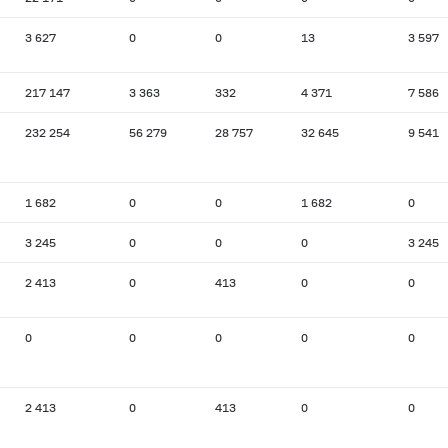
3 627
0
0
13
3 597
217 147
3 363
332
4 371
7 586
232 254
56 279
28 757
32 645
9 541
1 682
0
0
1 682
0
3 245
0
0
0
3 245
2 413
0
413
0
0
0
0
0
0
0
2 413
0
413
0
0