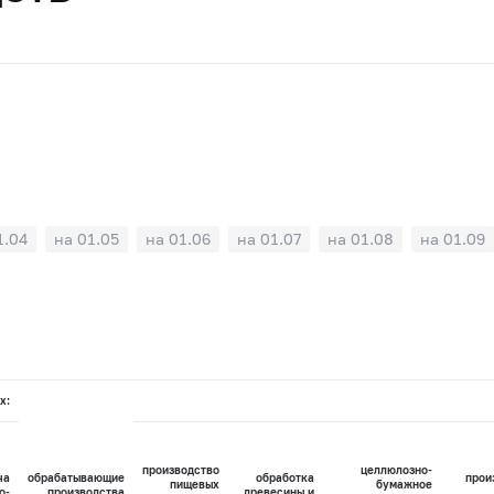
1.04
на 01.05
на 01.06
на 01.07
на 01.08
на 01.09
х:
производство
целлюлозно-
ча
обрабатывающие
обработка
прои
пищевых
бумажное
о-
производства
древесины и