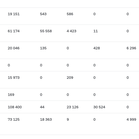
19 151
543
586
0
0
61 174
55 558
4 423
11
0
20 046
135
0
428
6 296
0
0
0
0
0
15 973
0
209
0
0
169
0
0
0
0
108 400
44
23 126
30 524
0
73 125
18 363
9
0
4 999