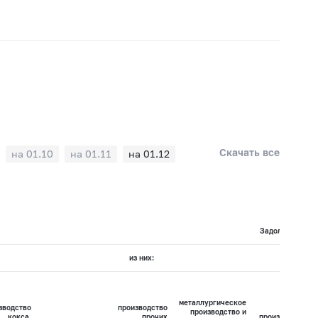
Скачать все
на 01.10
на 01.11
на 01.12
Задолженность 
из них:
металлургическое
зводство
производство
производство и
кокса,
прочих
производство