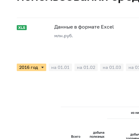
Данные в формате Excel
млн.руб.
на 01.01
на 01.02
на 01.03
на 0
из ни
добыча
добы
Всего
полезных
топливн