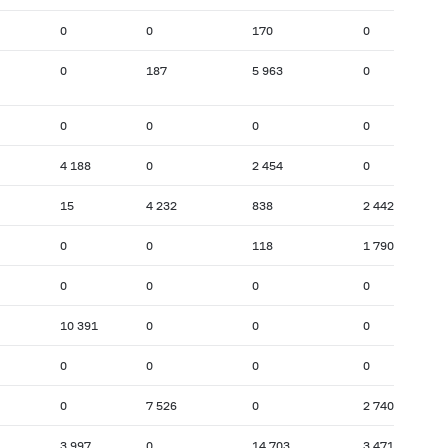
0
0
170
0
0
187
5 963
0
0
0
0
0
4 188
0
2 454
0
15
4 232
838
2 442
0
0
118
1 790
0
0
0
0
10 391
0
0
0
0
0
0
0
0
7 526
0
2 740
3 997
0
14 703
3 471