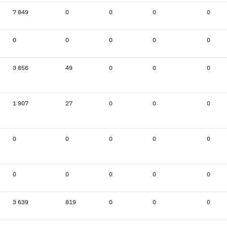
7 849
0
0
0
0
0
0
0
0
0
3 856
49
0
0
0
1 907
27
0
0
0
0
0
0
0
0
0
0
0
0
0
3 639
819
0
0
0