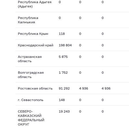
Республика Адыгея
0
0
0
(Адыгея)
Республика
0
0
0
Калмыкия
Республика Крым
118
0
0
Краснодарский край
198 804
0
0
Астраханская
5 875
0
0
область
Волгоградская
1 752
0
0
область
Ростовская область
91 292
4 936
4 936
г. Севастополь
148
0
0
СЕВЕРО-
19 243
0
0
КАВКАЗСКИЙ
ФЕДЕРАЛЬНЫЙ
ОКРУГ