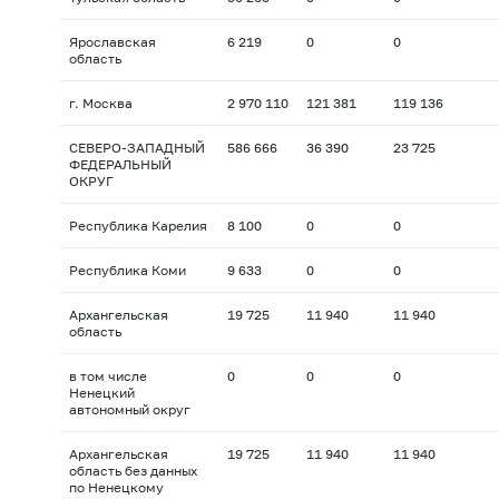
Ярославская
6 219
0
0
область
г. Москва
2 970 110
121 381
119 136
СЕВЕРО-ЗАПАДНЫЙ
586 666
36 390
23 725
ФЕДЕРАЛЬНЫЙ
ОКРУГ
Республика Карелия
8 100
0
0
Республика Коми
9 633
0
0
Архангельская
19 725
11 940
11 940
область
в том числе
0
0
0
Ненецкий
автономный округ
Архангельская
19 725
11 940
11 940
область без данных
по Ненецкому