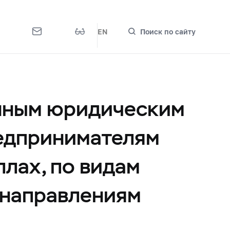
EN
Поиск по сайту
енным юридическим
редпринимателям
лах, по видам
 направлениям