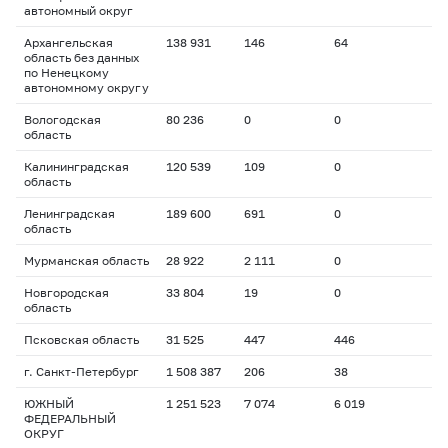
автономный округ
Архангельская
138 931
146
64
область без данных
по Ненецкому
автономному округу
Вологодская
80 236
0
0
область
Калининградская
120 539
109
0
область
Ленинградская
189 600
691
0
область
Мурманская область
28 922
2 111
0
Новгородская
33 804
19
0
область
Псковская область
31 525
447
446
г. Санкт-Петербург
1 508 387
206
38
ЮЖНЫЙ
1 251 523
7 074
6 019
ФЕДЕРАЛЬНЫЙ
ОКРУГ