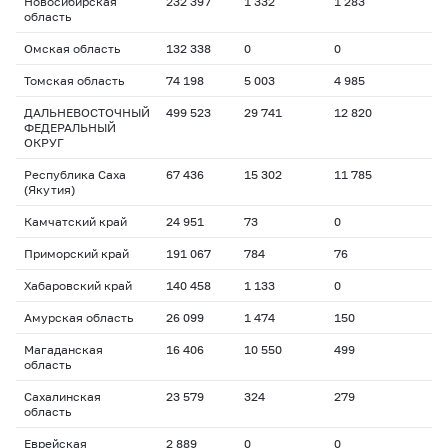
Новосибирская
232 397
1 332
1 283
область
Омская область
132 338
0
0
Томская область
74 198
5 003
4 985
ДАЛЬНЕВОСТОЧНЫЙ
499 523
29 741
12 820
ФЕДЕРАЛЬНЫЙ
ОКРУГ
Республика Саха
67 436
15 302
11 785
(Якутия)
Камчатский край
24 951
73
0
Приморский край
191 067
784
76
Хабаровский край
140 458
1 133
0
Амурская область
26 099
1 474
150
Магаданская
16 406
10 550
499
область
Сахалинская
23 579
324
279
область
Еврейская
2 889
0
0