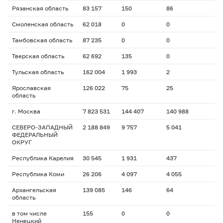
Рязанская область
83 157
150
86
Смоленская область
62 018
0
0
Тамбовская область
87 235
0
0
Тверская область
62 692
135
0
Тульская область
162 004
1 993
2
Ярославская
126 022
75
25
область
г. Москва
7 823 531
144 407
140 988
СЕВЕРО-ЗАПАДНЫЙ
2 188 849
9 757
5 041
ФЕДЕРАЛЬНЫЙ
ОКРУГ
Республика Карелия
30 545
1 931
437
Республика Коми
26 206
4 097
4 055
Архангельская
139 085
146
64
область
в том числе
155
0
0
Ненецкий