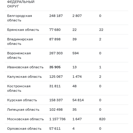
ФЕДЕРАЛЬНЫЙ
ОКРУГ
Белгородская
248 187
2 807
0
область
Брянская область
77 680
22
22
Владимирская
87 898
39
2
область
Воронежская
267 303
594
0
область
Ивановская область
35 905
13
1
Калужская область
125 067
1 474
2
Костромская
31 811
48
0
область
Курская область
158 337
54 814
0
Липецкая область
102 498
35
0
Московская область
1 157 736
1 647
820
Орловская область
57 611
4
0