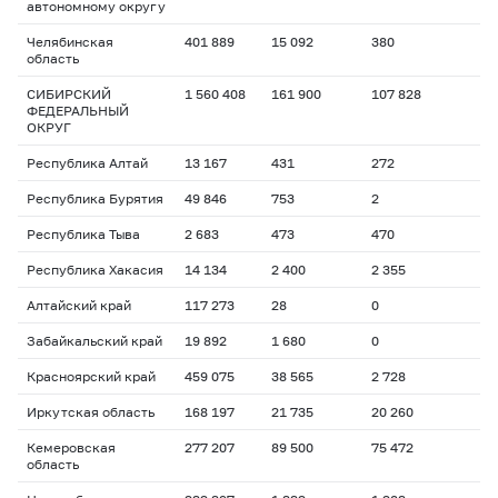
автономному округу
Челябинская
401 889
15 092
380
область
СИБИРСКИЙ
1 560 408
161 900
107 828
ФЕДЕРАЛЬНЫЙ
ОКРУГ
Республика Алтай
13 167
431
272
Республика Бурятия
49 846
753
2
Республика Тыва
2 683
473
470
Республика Хакасия
14 134
2 400
2 355
Алтайский край
117 273
28
0
Забайкальский край
19 892
1 680
0
Красноярский край
459 075
38 565
2 728
Иркутская область
168 197
21 735
20 260
Кемеровская
277 207
89 500
75 472
область