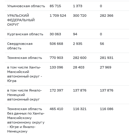
Ульяновская область
85 715
1 373
0
УРАЛЬСКИЙ
1 709 524
300 720
282 366
ФЕДЕРАЛЬНЫЙ
ОКРУГ
Курганская область
30 063
94
0
Свердловская
506 668
2 935
56
область
Тюменская область
770 903
282 600
281 931
в том числе Ханты-
133 096
28 403
27 969
Мансийский
автономный округ -
Югра
в том числе Ямало-
172 397
137 876
137 876
Ненецкий
автономный округ
Тюменская область
465 410
116 321
116 086
без данных по Ханты-
Мансийскому
автономному округу
- Югре и Ямало-
Ненецкому