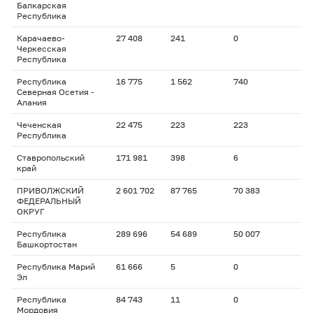
Балкарская
Республика
Карачаево-
27 408
241
0
Черкесская
Республика
Республика
16 775
1 562
740
Северная Осетия -
Алания
Чеченская
22 475
223
223
Республика
Ставропольский
171 981
398
6
край
ПРИВОЛЖСКИЙ
2 601 702
87 765
70 383
ФЕДЕРАЛЬНЫЙ
ОКРУГ
Республика
289 696
54 689
50 007
Башкортостан
Республика Марий
61 666
5
0
Эл
Республика
84 743
11
0
Мордовия