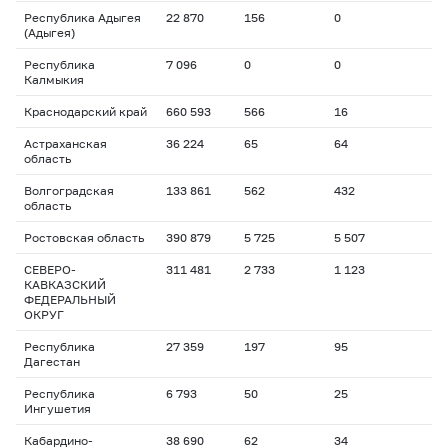
Республика Адыгея
22 870
156
0
(Адыгея)
Республика
7 096
0
0
Калмыкия
Краснодарский край
660 593
566
16
Астраханская
36 224
65
64
область
Волгоградская
133 861
562
432
область
Ростовская область
390 879
5 725
5 507
СЕВЕРО-
311 481
2 733
1 123
КАВКАЗСКИЙ
ФЕДЕРАЛЬНЫЙ
ОКРУГ
Республика
27 359
197
95
Дагестан
Республика
6 793
50
25
Ингушетия
Кабардино-
38 690
62
34