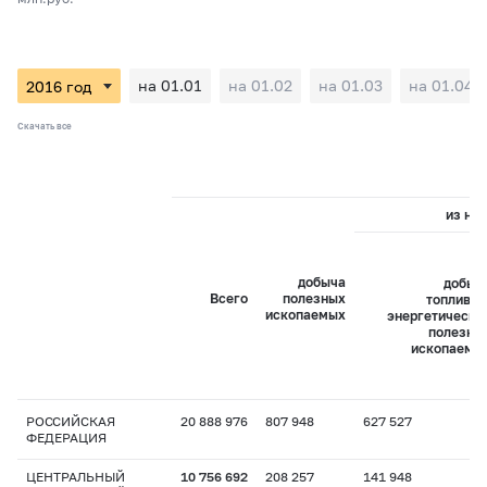
на 01.01
на 01.02
на 01.03
на 01.04
Скачать все
из них
добыча
добыч
Всего
полезных
топливно
ископаемых
энергетически
полезны
ископаемы
РОССИЙСКАЯ
20 888 976
807 948
627 527
ФЕДЕРАЦИЯ
ЦЕНТРАЛЬНЫЙ
10 756 692
208 257
141 948