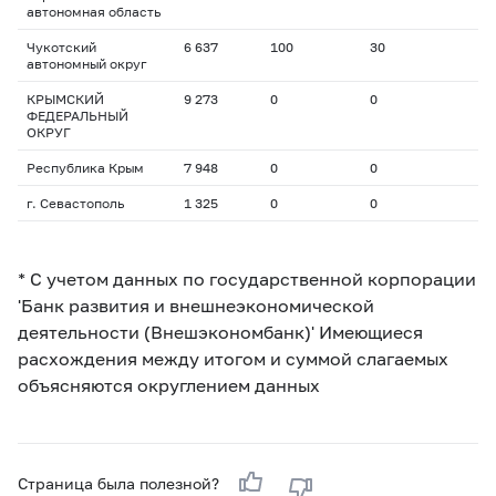
автономная область
Чукотский
6 637
100
30
автономный округ
КРЫМСКИЙ
9 273
0
0
ФЕДЕРАЛЬНЫЙ
ОКРУГ
Республика Крым
7 948
0
0
г. Севастополь
1 325
0
0
* С учетом данных по государственной корпорации
'Банк развития и внешнеэкономической
деятельности (Внешэкономбанк)' Имеющиеся
расхождения между итогом и суммой слагаемых
объясняются округлением данных
Страница была полезной?