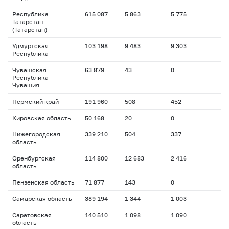
Республика
615 087
5 863
5 775
Татарстан
(Татарстан)
Удмуртская
103 198
9 483
9 303
Республика
Чувашская
63 879
43
0
Республика -
Чувашия
Пермский край
191 960
508
452
Кировская область
50 168
20
0
Нижегородская
339 210
504
337
область
Оренбургская
114 800
12 683
2 416
область
Пензенская область
71 877
143
0
Самарская область
389 194
1 344
1 003
Саратовская
140 510
1 098
1 090
область