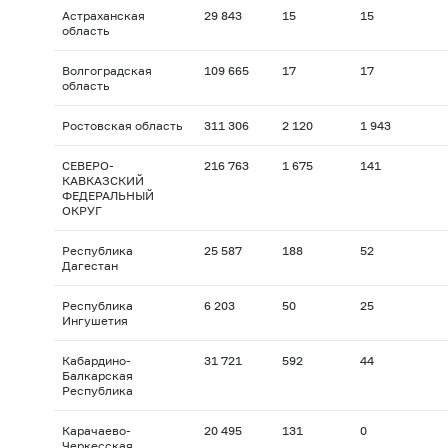
Астраханская
29 843
15
15
область
Волгоградская
109 665
17
17
область
Ростовская область
311 306
2 120
1 943
СЕВЕРО-
216 763
1 675
141
КАВКАЗСКИЙ
ФЕДЕРАЛЬНЫЙ
ОКРУГ
Республика
25 587
188
52
Дагестан
Республика
6 203
50
25
Ингушетия
Кабардино-
31 721
592
44
Балкарская
Республика
Карачаево-
20 495
131
0
Черкесская