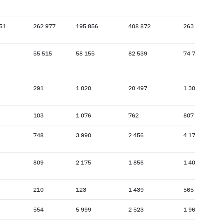
51
262 977
195 856
408 872
263 096
55 515
58 155
82 539
74 736
291
1 020
20 497
1 302
103
1 076
762
807
748
3 990
2 456
4 175
809
2 175
1 856
1 403
210
123
1 439
565
554
5 999
2 523
1 966