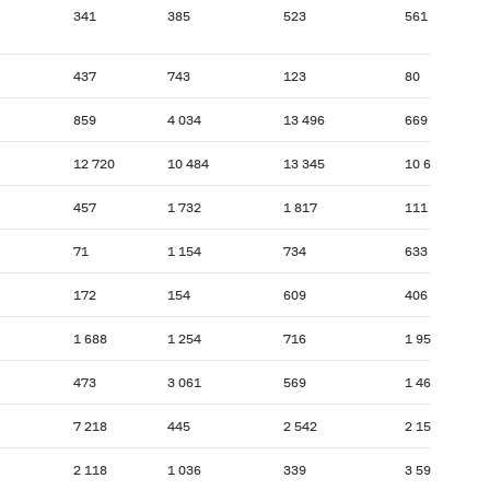
341
385
523
561
437
743
123
80
859
4 034
13 496
669
12 720
10 484
13 345
10 610
457
1 732
1 817
111
71
1 154
734
633
172
154
609
406
1 688
1 254
716
1 956
473
3 061
569
1 463
7 218
445
2 542
2 155
2 118
1 036
339
3 591