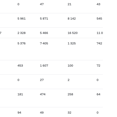
0
47
21
43
5 961
5 871
8 142
545
7
2 328
5 466
16 520
11 039
5 376
7 405
1 325
742
453
1 607
100
72
0
27
2
0
181
474
258
64
94
49
32
0