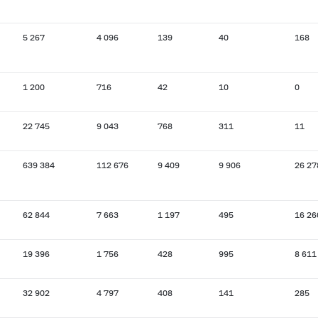
5 267
4 096
139
40
168
1 200
716
42
10
0
22 745
9 043
768
311
11
639 384
112 676
9 409
9 906
26 27
62 844
7 663
1 197
495
16 26
19 396
1 756
428
995
8 611
32 902
4 797
408
141
285