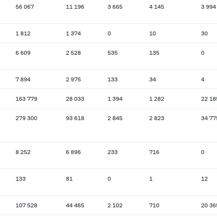
56 067
11 196
3 665
4 145
3 994
1 812
1 374
0
10
30
6 609
2 528
535
135
0
7 894
2 975
133
34
4
163 779
28 033
1 394
1 282
22 18
279 300
93 618
2 845
2 823
34 77
8 252
6 896
233
716
0
133
81
0
1
12
107 528
44 465
2 102
710
20 36