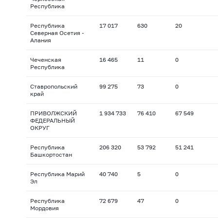
Республика
Республика
17 017
630
20
Северная Осетия -
Алания
Чеченская
16 465
11
0
Республика
Ставропольский
99 275
73
0
край
ПРИВОЛЖСКИЙ
1 934 733
76 410
67 549
ФЕДЕРАЛЬНЫЙ
ОКРУГ
Республика
206 320
53 792
51 241
Башкортостан
Республика Марий
40 740
5
0
Эл
Республика
72 679
47
0
Мордовия