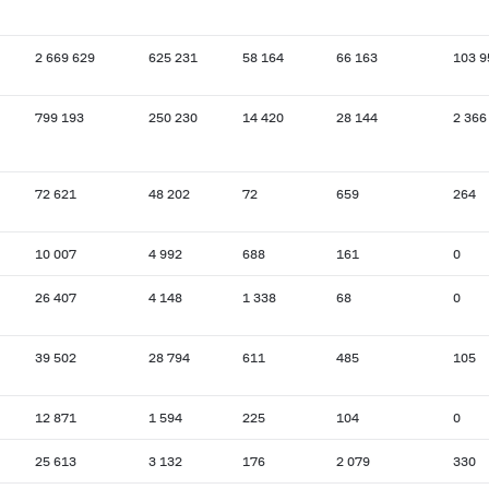
2 669 629
625 231
58 164
66 163
103 9
799 193
250 230
14 420
28 144
2 366
72 621
48 202
72
659
264
10 007
4 992
688
161
0
26 407
4 148
1 338
68
0
39 502
28 794
611
485
105
12 871
1 594
225
104
0
25 613
3 132
176
2 079
330