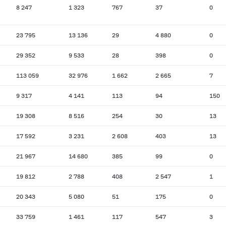
8 247
1 323
767
37
0
23 795
13 136
29
4 880
0
29 352
9 533
28
398
0
113 059
32 976
1 662
2 665
7
9 317
4 141
113
94
150
19 308
8 516
254
30
13
17 592
3 231
2 608
403
13
21 967
14 680
385
99
0
19 812
2 788
408
2 547
1
20 343
5 080
51
175
0
33 759
1 461
117
547
3