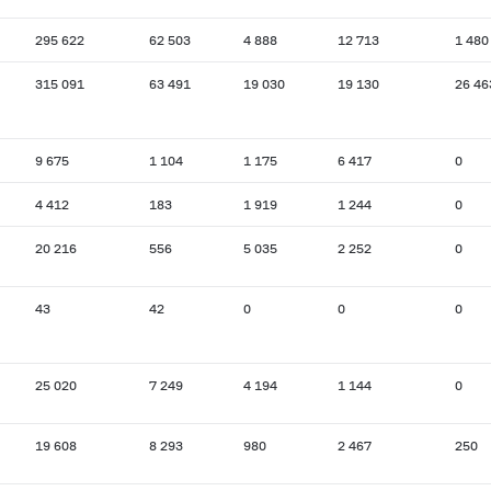
295 622
62 503
4 888
12 713
1 480
315 091
63 491
19 030
19 130
26 46
9 675
1 104
1 175
6 417
0
4 412
183
1 919
1 244
0
20 216
556
5 035
2 252
0
43
42
0
0
0
25 020
7 249
4 194
1 144
0
19 608
8 293
980
2 467
250