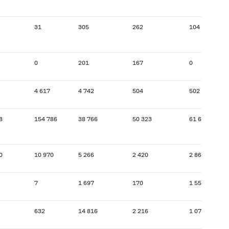
31
305
262
104
0
201
167
0
4 617
4 742
504
502
8
154 786
38 766
50 323
61 659
0
10 970
5 266
2 420
2 862
7
1 697
170
1 556
632
14 816
2 216
1 074