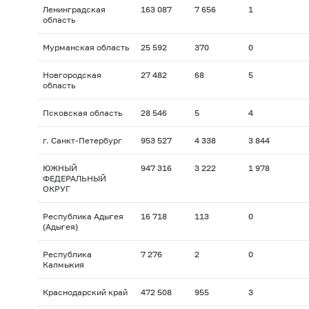
Ленинградская
163 087
7 656
1
область
Мурманская область
25 592
370
0
Новгородская
27 482
68
5
область
Псковская область
28 546
5
4
г. Санкт-Петербург
953 527
4 338
3 844
ЮЖНЫЙ
947 316
3 222
1 978
ФЕДЕРАЛЬНЫЙ
ОКРУГ
Республика Адыгея
16 718
113
0
(Адыгея)
Республика
7 276
2
0
Калмыкия
Краснодарский край
472 508
955
3