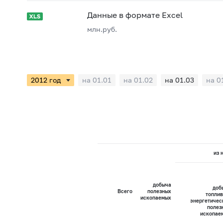
Данные в формате Excel
млн.руб.
на 01.01
на 01.02
на 01.03
на 0
из 
добыча
доб
Всего
полезных
топлив
ископаемых
энергетичес
полез
ископае