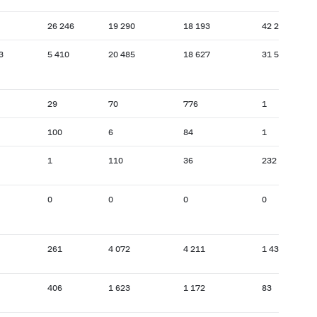
26 246
19 290
18 193
42 283
3
5 410
20 485
18 627
31 550
29
70
776
1
100
6
84
1
1
110
36
232
0
0
0
0
261
4 072
4 211
1 437
406
1 623
1 172
83