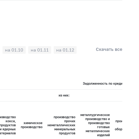
Скачать все
на 01.10
на 01.11
на 01.12
Задолженность по кредитам по вид
из них:
металлургическое
изводство
производство
производство и
кокса,
прочих
производство
химическое
производство
продуктов
неметаллических
машин и
производство
готовых
и ядерных
минеральных
оборудования
металлических
атериалов
продуктов
изделий