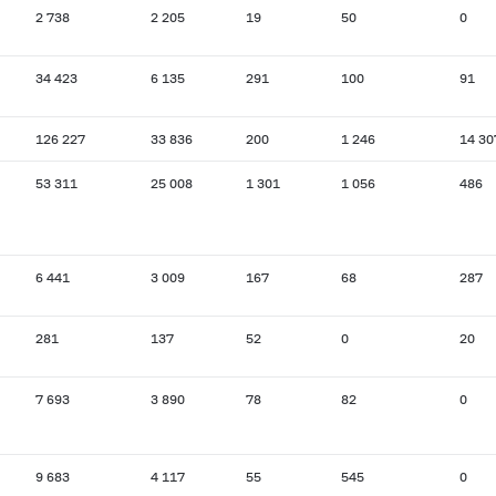
2 738
2 205
19
50
0
34 423
6 135
291
100
91
126 227
33 836
200
1 246
14 30
53 311
25 008
1 301
1 056
486
6 441
3 009
167
68
287
281
137
52
0
20
7 693
3 890
78
82
0
9 683
4 117
55
545
0