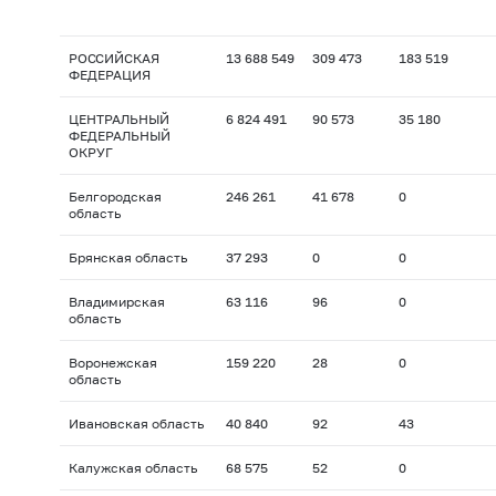
РОССИЙСКАЯ
13 688 549
309 473
183 519
ФЕДЕРАЦИЯ
ЦЕНТРАЛЬНЫЙ
6 824 491
90 573
35 180
ФЕДЕРАЛЬНЫЙ
ОКРУГ
Белгородская
246 261
41 678
0
область
Брянская область
37 293
0
0
Владимирская
63 116
96
0
область
Воронежская
159 220
28
0
область
Ивановская область
40 840
92
43
Калужская область
68 575
52
0