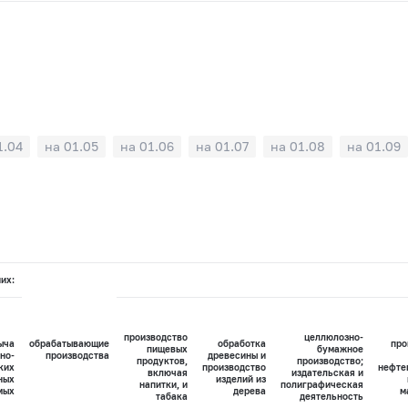
1.04
на 01.05
на 01.06
на 01.07
на 01.08
на 01.09
них:
производство
целлюлозно-
ыча
обрабатывающие
обработка
про
пищевых
бумажное
но-
производства
древесины и
продуктов,
производство;
ких
производство
нефте
включая
издательская и
ных
изделий из
напитки, и
полиграфическая
мых
дерева
м
табака
деятельность