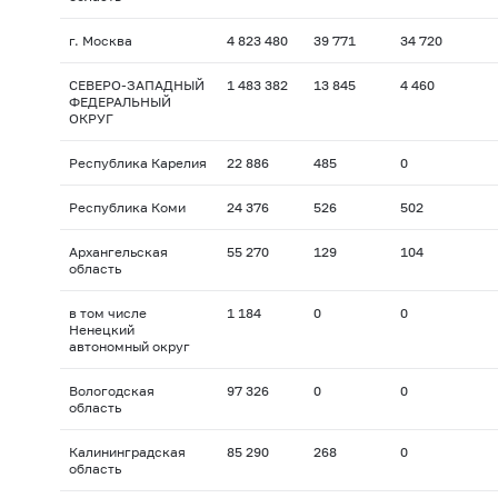
г. Москва
4 823 480
39 771
34 720
СЕВЕРО-ЗАПАДНЫЙ
1 483 382
13 845
4 460
ФЕДЕРАЛЬНЫЙ
ОКРУГ
Республика Карелия
22 886
485
0
Республика Коми
24 376
526
502
Архангельская
55 270
129
104
область
в том числе
1 184
0
0
Ненецкий
автономный округ
Вологодская
97 326
0
0
область
Калининградская
85 290
268
0
область