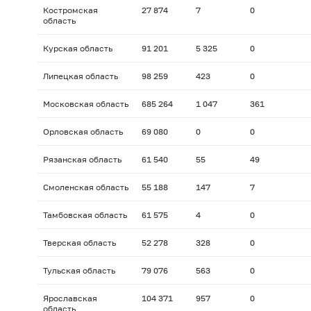
Костромская
27 874
7
0
область
Курская область
91 201
5 325
0
Липецкая область
98 259
423
0
Московская область
685 264
1 047
361
Орловская область
69 080
0
0
Рязанская область
61 540
55
49
Смоленская область
55 188
147
7
Тамбовская область
61 575
4
0
Тверская область
52 278
328
0
Тульская область
79 076
563
0
Ярославская
104 371
957
0
область