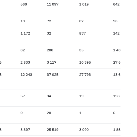
566
11 097
1 019
642
10
72
62
96
1 172
32
837
142
32
286
35
1 409
5
2 833
3 117
10 395
27 507
5
12 243
37 025
27 793
13 674
57
94
19
193
0
28
1
0
5
3 897
25 519
3 090
1 854