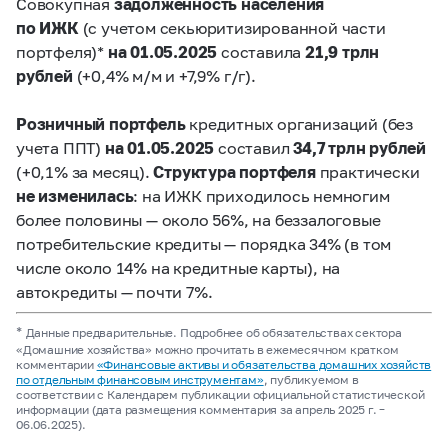
Совокупная
задолженность населения
по ИЖК
(с учетом секьюритизированной части
портфеля)*
на 01.05.2025
составила
21,9 трлн
рублей
(+0,4% м/м и +7,9% г/г).
Розничный портфель
кредитных организаций (без
учета ППТ)
на 01.05.2025
составил
34,7 трлн рублей
(+0,1% за месяц).
Структура портфеля
практически
не изменилась
: на ИЖК приходилось немногим
более половины — около 56%, на беззалоговые
потребительские кредиты — порядка 34% (в том
числе около 14% на кредитные карты), на
автокредиты — почти 7%.
*
Данные предварительные. Подробнее об обязательствах сектора
«Домашние хозяйства» можно прочитать в ежемесячном кратком
комментарии
«Финансовые активы и обязательства домашних хозяйств
по отдельным финансовым инструментам»
, публикуемом в
соответствии с Календарем публикации официальной статистической
информации (дата размещения комментария за апрель 2025 г. –
06.06.2025).