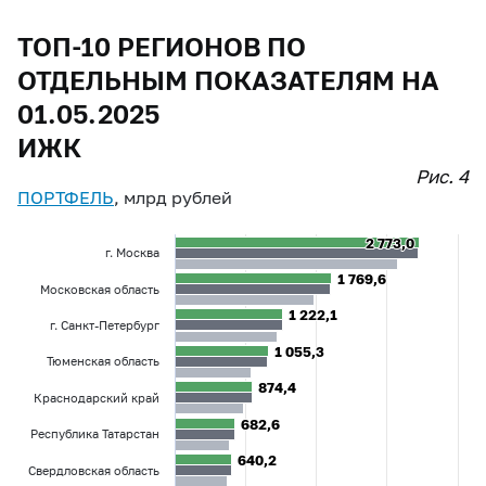
ТОП-10 РЕГИОНОВ ПО
ОТДЕЛЬНЫМ ПОКАЗАТЕЛЯМ НА
01.05.2025
ИЖК
Рис. 4
ПОРТФЕЛЬ
, млрд рублей
2 773,0
2 773,0
г. Москва
1 769,6
1 769,6
Московская область
1 222,1
1 222,1
г. Санкт-Петербург
1 055,3
1 055,3
Тюменская область
874,4
874,4
Краснодарский край
682,6
682,6
Республика Татарстан
640,2
640,2
Свердловская область