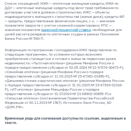
Список сокращений: ИЖК — ипотечные жилищные кредиты; ИЖК по
ДДУ — ипотечные жилищные кредиты под залог прав требования по
договорам участия в долевом строительстве; ИЖС — объекты
индивидуального жилищного строительства (жилые дома); кредиты ФЛ
— кредиты, предоставленные физическим лицам; с.к. — значение
показателя прироста с учетом сезонной корректировки; РПС —
значения показателя
рыночной процентной ставки
, необходимые для
целей расчета резервов по ипотечным ссудам в рамках Положения
Банка России № 590-П.
Информация по программам господдержки ИЖК представлена по
следующим программам, по условиям которых возможно
приобретение строящегося и готового жилья на первичном рынке
недвижимости: «Льготная ипотека» (решение Минфина России о
порядке предоставления субсидии от 02.05.2024 № 22-67374-00473-Р),
«Семейная ипотека» (решение Минфина России о порядке
предоставления субсидии от 11.03.2025 № 25-67381-01850-Р),
«Дальневосточная и арктическая ипотека» (решение Минфина России
о порядке предоставления субсидии от 31.01.2025 № 23-67393-01016-
Р), «ИТ-ипотека» (решение Минцифры России о порядке
предоставления субсидии от 31.07.2024 № 23-68902-00855-Р) и
«Сельская ипотека» (постановление Правительства Российской
Федерации от 30.11.2019 № 1567). Источники: Банк России, АО
«ДОМ.РФ».
Временные ряды для скачивания доступны по ссылкам, выделенным в
тексте.