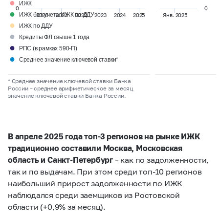
●
ИЖК
0
0
●
ИЖК без учета ИЖК по ДДУ
2020
2021
2022
2023
2024
2025
Янв. 2025
●
ИЖК по ДДУ
●
Кредиты ФЛ свыше 1 года
●
РПС (в рамках 590-П)
●
Среднее значение ключевой ставки*
* Среднее значение ключевой ставки Банка
России
–
среднее арифметическое за месяц
значение ключевой ставки Банка России.
В апреле 2025 года топ-3 регионов на рынке ИЖК
традиционно составили Москва, Московская
область и Санкт-Петербург
– как по задолженности,
так и по выдачам. При этом среди топ-10 регионов
наибольший прирост задолженности по ИЖК
наблюдался среди заемщиков из Ростовской
области (+0,9% за месяц).