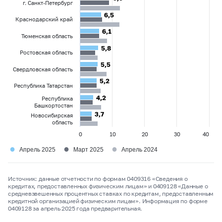
г. Санкт-Петербург
6,5
6,5
Краснодарский край
6,1
6,1
Тюменская область
5,8
5,8
Ростовская область
5,5
5,5
Свердловская область
5,2
5,2
Республика Татарстан
4,2
4,2
Республика
Башкортостан
3,7
3,7
Новосибирская
область
0
10
20
30
40
●
●
●
Апрель 2025
Март 2025
Апрель 2024
Источник: данные отчетности по формам 0409316 «Сведения о
кредитах, предоставленных физическим лицам» и 0409128 «Данные о
средневзвешенных процентных ставках по кредитам, предоставленным
кредитной организацией физическим лицам». Информация по форме
0409128 за апрель 2025 года предварительная.