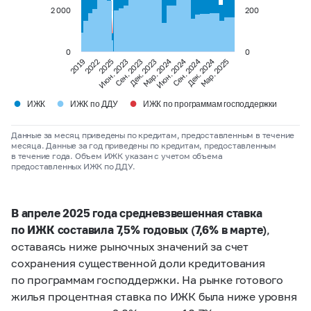
2 000
200
0
0
Мар. 2024
Июн. 2024
Сен. 2024
Дек. 2024
2019
2022
2025
Июн. 2023
Сен. 2023
Дек. 2023
Мар. 2025
●
●
●
ИЖК
ИЖК по ДДУ
ИЖК по программам господдержки
Данные за месяц приведены по кредитам, предоставленным в течение
месяца. Данные за год приведены по кредитам, предоставленным
в течение года. Объем ИЖК указан с учетом объема
предоставленных ИЖК по ДДУ.
В апреле 2025 года средневзвешенная ставка
по ИЖК составила 7,5% годовых (7,6% в марте)
,
оставаясь ниже рыночных значений за счет
сохранения существенной доли кредитования
по программам господдержки. На рынке готового
жилья процентная ставка по ИЖК была ниже уровня