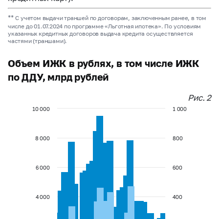
**
С учетом выдачи траншей по договорам, заключенным ранее, в том
числе до 01.07.2024 по программе «Льготная ипотека». По условиям
указанных кредитных договоров выдача кредита осуществляется
частями (траншами).
Объем ИЖК в рублях, в том числе ИЖК
по ДДУ, млрд рублей
Рис. 2
10 000
1 000
8 000
800
6 000
600
4 000
400