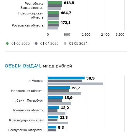
618,5
618,5
Республика
Башкортостан
484,7
484,7
Новосибирская
область
472,1
472,1
Ростовская область
0
800
1 600
2 400
3 200
●
●
●
01.05.2025
01.04.2025
01.05.2024
ОБЪЕМ ВЫДАЧ
, млрд рублей
38,9
38,9
г. Москва
23,7
23,7
Московская область
15,9
15,9
г. Санкт-Петербург
12,2
12,2
Тюменская область
11,3
11,3
Краснодарский край
9,3
9,3
Республика Татарстан