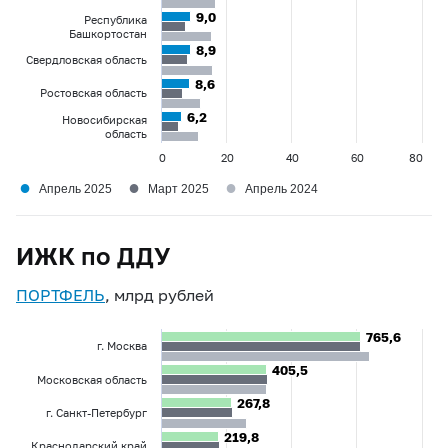
9,0
9,0
Республика
Башкортостан
8,9
8,9
Свердловская область
8,6
8,6
Ростовская область
6,2
6,2
Новосибирская
область
0
20
40
60
80
●
●
●
Апрель 2025
Март 2025
Апрель 2024
ИЖК по ДДУ
ПОРТФЕЛЬ
, млрд рублей
765,6
765,6
г. Москва
405,5
405,5
Московская область
267,8
267,8
г. Санкт-Петербург
219,8
219,8
Краснодарский край