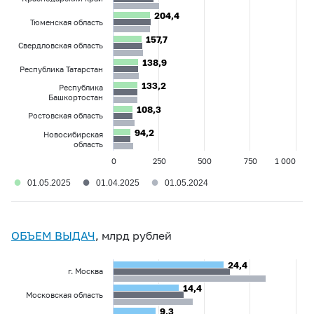
204,4
204,4
Тюменская область
157,7
157,7
Свердловская область
138,9
138,9
Республика Татарстан
133,2
133,2
Республика
Башкортостан
108,3
108,3
Ростовская область
94,2
94,2
Новосибирская
область
0
250
500
750
1 000
●
●
●
01.05.2025
01.04.2025
01.05.2024
ОБЪЕМ ВЫДАЧ
, млрд рублей
24,4
24,4
г. Москва
14,4
14,4
Московская область
9,3
9,3