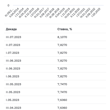
0
I.11.2014
II.04.2014
I.03.2018
III.01.2017
II.12.2015
III.09.2…
I.03.2023
III.01.2022
II.12.2020
I.11.2019
III.09.2018
II.08.2017
I.07.2016
III.05.2015
II.08.2022
I.07.2021
III.05.2020
II.04.2019
Декада
Ставка, %
III.07.2023
8,1070
II.07.2023
7,8270
I.07.2023
7,8270
III.06.2023
7,8270
II.06.2023
7,8270
I.06.2023
7,8270
III.05.2023
7,7470
II.05.2023
7,7470
I.05.2023
7,6360
III.04.2023
7,6360