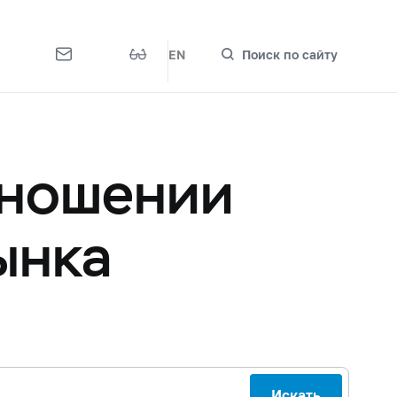
EN
Поиск по сайту
тношении
ынка
Искать