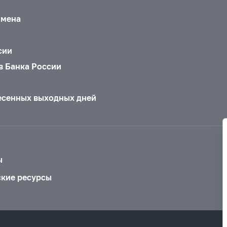
бмена
сии
в Банка России
есенных выходных дней
ы
ские ресурсы