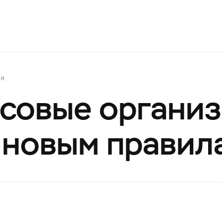
ия
совые организ
 новым правил