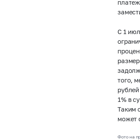
платеж
замест
С 1 июл
ограни
процен
размер
задолж
того, 
рублей
1% в с
Таким 
может 
Фото на пр