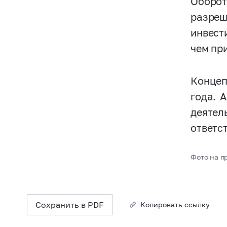
Оборот
разреш
инвест
чем пр
Концеп
года. А
деятел
ответс
Фото на пр
Сохранить в PDF
Копировать ссылку