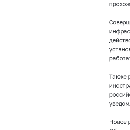
прохож
Соверш
инфрас
действ
устано
работа
Также 
иностр
россий
уведом
Новое 