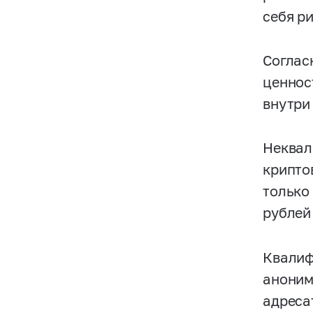
себя р
Соглас
ценнос
внутри
Неквал
крипто
только
рублей
Квалиф
аноним
адреса