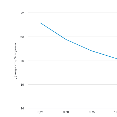
22
20
Доходность, % годовых
18
16
14
0,25
0,50
0,75
1