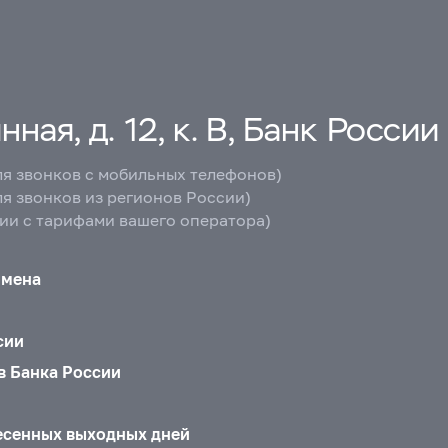
ная, д. 12, к. В, Банк России
ля звонков с мобильных телефонов)
ля звонков из регионов России)
вии с тарифами вашего оператора)
бмена
сии
в Банка России
есенных выходных дней