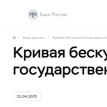
Базы данных
Кривая бескупонной доходност
Кривая беск
государстве
23.04.2025