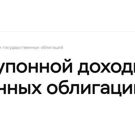
и государственных облигаций
упонной доход
нных облигаци