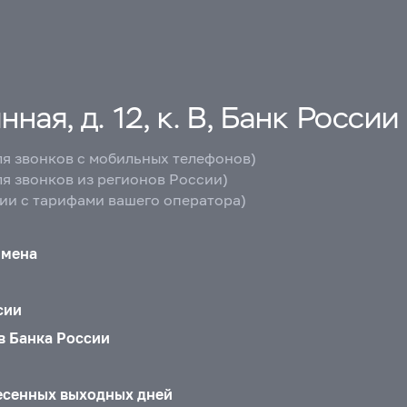
ная, д. 12, к. В, Банк России
ля звонков с мобильных телефонов)
ля звонков из регионов России)
вии с тарифами вашего оператора)
бмена
сии
в Банка России
есенных выходных дней