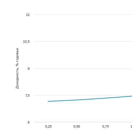
12
10,5
Доходность, % годовых
9
7,5
6
0,25
0,50
0,75