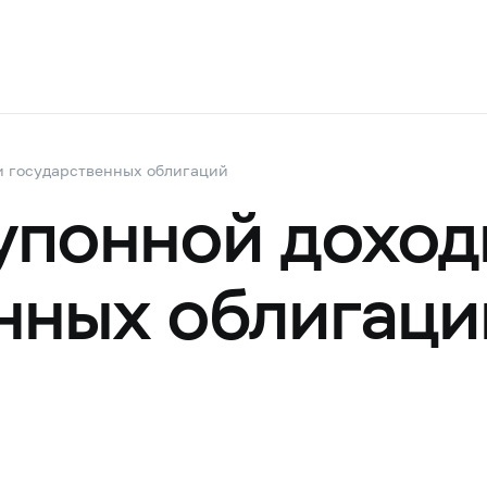
и государственных облигаций
упонной доход
нных облигаци