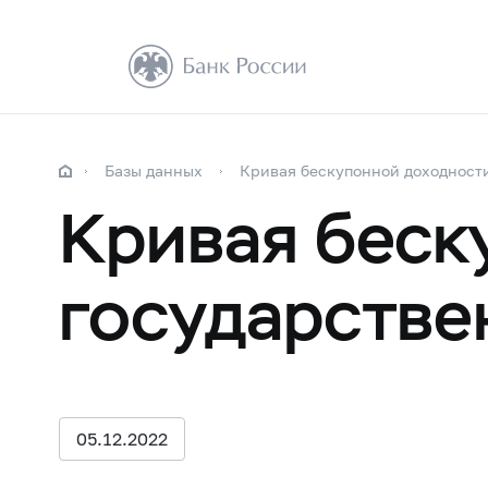
Базы данных
Кривая бескупонной доходност
Кривая беск
государстве
05.12.2022