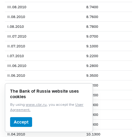
III.08.2010
8.7400
II.08.2010
8.7600
I.08.2010
8.7800
III.07.2010
9.0700
II.07.2010
9.1000
I.07.2010
9.2200
III.06.2010
9.2800
II.06.2010
9.3500
I.06.2010
9.2200
The Bank of Russia website uses
III.05.2010
9.5200
cookies
By using
www.cbr.ru
, you accept the
User
II.05.2010
9.6300
Agreement.
I.05.2010
9.6300
Accept
III.04.2010
9.6800
II.04.2010
10.1300