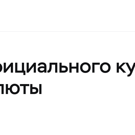
ициального к
люты