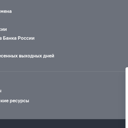
бмена
сии
в Банка России
есенных выходных дней
ы
ские ресурсы