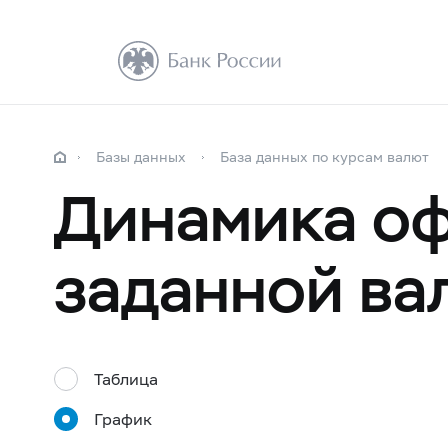
Базы данных
База данных по курсам валют
Динамика оф
заданной ва
Таблица
График