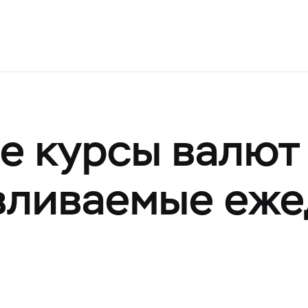
 курсы валют
авливаемые еж