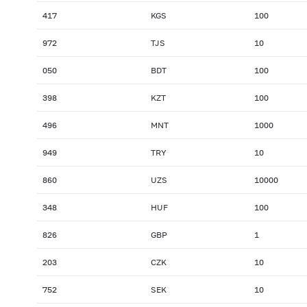
417
KGS
100
972
TJS
10
050
BDT
100
398
KZT
100
496
MNT
1000
949
TRY
10
860
UZS
10000
348
HUF
100
826
GBP
1
203
CZK
10
752
SEK
10