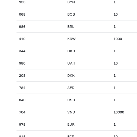
933
BYN
1
068
BOB
10
986
BRL
1
410
KRW
1000
344
HKD
1
980
UAH
10
208
DKK
1
784
AED
1
840
USD
1
704
VND
10000
978
EUR
1
818
EGP
10