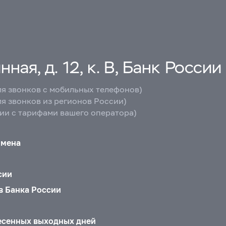
ная, д. 12, к. В, Банк России
ля звонков с мобильных телефонов)
ля звонков из регионов России)
вии с тарифами вашего оператора)
бмена
сии
в Банка России
есенных выходных дней