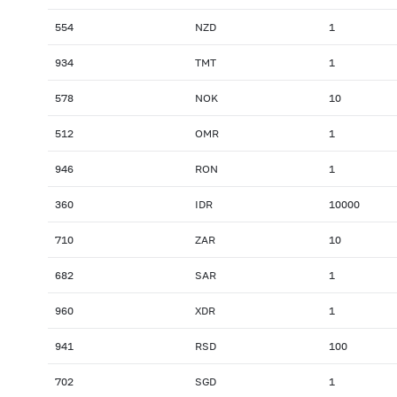
554
NZD
1
934
TMT
1
578
NOK
10
512
OMR
1
946
RON
1
360
IDR
10000
710
ZAR
10
682
SAR
1
960
XDR
1
941
RSD
100
702
SGD
1