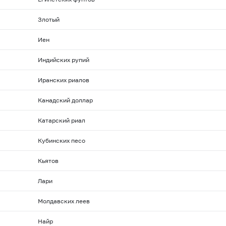
Злотый
Иен
Индийских рупий
Иранских риалов
Канадский доллар
Катарский риал
Кубинских песо
Кьятов
Лари
Молдавских леев
Найр