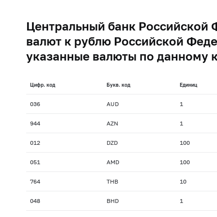
Центральный банк Российской 
валют к рублю Российской Феде
указанные валюты по данному 
Цифр. код
Букв. код
Единиц
036
AUD
1
944
AZN
1
012
DZD
100
051
AMD
100
764
THB
10
048
BHD
1