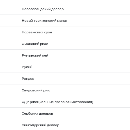
Новозеландский доллар
Новый туркменский манат
Норвежских крон
Оманский риал
Румынский лей
Рупий
Рэндов
Саудовский риял
СДР (специальные права заимствования)
Сербских динаров
Сингапурский доллар