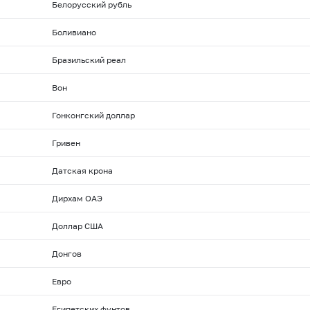
Белорусский рубль
Боливиано
Бразильский реал
Вон
Гонконгский доллар
Гривен
Датская крона
Дирхам ОАЭ
Доллар США
Донгов
Евро
Египетских фунтов