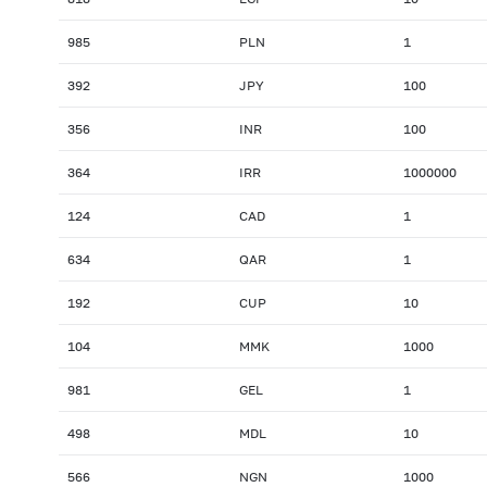
985
PLN
1
392
JPY
100
356
INR
100
364
IRR
1000000
124
CAD
1
634
QAR
1
192
CUP
10
104
MMK
1000
981
GEL
1
498
MDL
10
566
NGN
1000