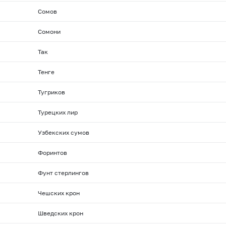
Сомов
Сомони
Так
Тенге
Тугриков
Турецких лир
Узбекских сумов
Форинтов
Фунт стерлингов
Чешских крон
Шведских крон