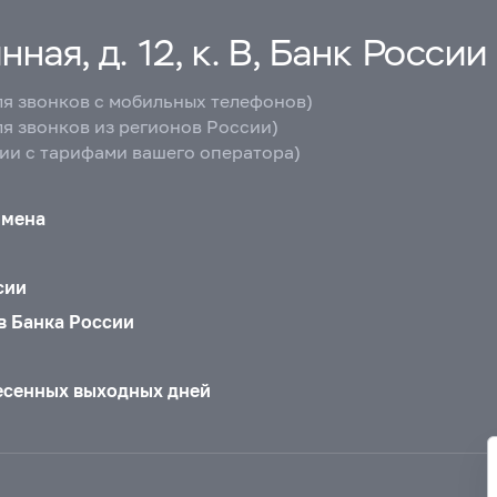
ная, д. 12, к. В, Банк России
ля звонков с мобильных телефонов)
ля звонков из регионов России)
вии с тарифами вашего оператора)
бмена
сии
в Банка России
есенных выходных дней