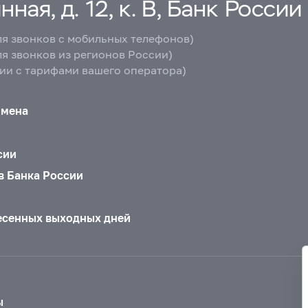
ная, д. 12, к. В, Банк России
ля звонков с мобильных телефонов)
ля звонков из регионов России)
вии с тарифами вашего оператора)
бмена
сии
в Банка России
есенных выходных дней
ы