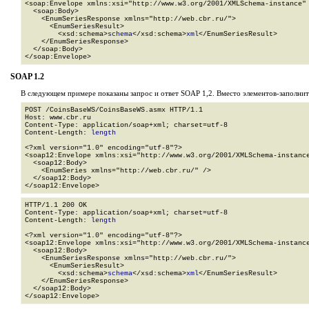
<soap:Envelope xmlns:xsi="http://www.w3.org/2001/XMLSchema-instance" 
  <soap:Body>

    <EnumSeriesResponse xmlns="http://web.cbr.ru/">

      <EnumSeriesResult>

        <xsd:schema>
schema
</xsd:schema>
xml
</EnumSeriesResult>

    </EnumSeriesResponse>

  </soap:Body>

</soap:Envelope>
SOAP 1.2
В следующем примере показаны запрос и ответ SOAP 1,2. Вместо элементов-заполни
POST /CoinsBaseWS/CoinsBaseWS.asmx HTTP/1.1

Host: www.cbr.ru

Content-Type: application/soap+xml; charset=utf-8

Content-Length: 
length
<?xml version="1.0" encoding="utf-8"?>

<soap12:Envelope xmlns:xsi="http://www.w3.org/2001/XMLSchema-instance
  <soap12:Body>

    <EnumSeries xmlns="http://web.cbr.ru/" />

  </soap12:Body>

</soap12:Envelope>
HTTP/1.1 200 OK

Content-Type: application/soap+xml; charset=utf-8

Content-Length: 
length
<?xml version="1.0" encoding="utf-8"?>

<soap12:Envelope xmlns:xsi="http://www.w3.org/2001/XMLSchema-instance
  <soap12:Body>

    <EnumSeriesResponse xmlns="http://web.cbr.ru/">

      <EnumSeriesResult>

        <xsd:schema>
schema
</xsd:schema>
xml
</EnumSeriesResult>

    </EnumSeriesResponse>

  </soap12:Body>

</soap12:Envelope>