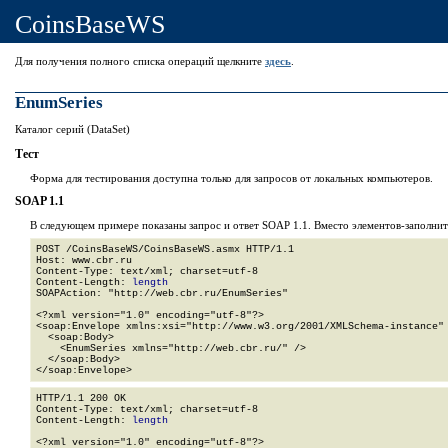
CoinsBaseWS
Для получения полного списка операций щелкните
здесь
.
EnumSeries
Каталог серий (DataSet)
Тест
Форма для тестирования доступна только для запросов от локальных компьютеров.
SOAP 1.1
В следующем примере показаны запрос и ответ SOAP 1.1. Вместо элементов-заполни
POST /CoinsBaseWS/CoinsBaseWS.asmx HTTP/1.1

Host: www.cbr.ru

Content-Type: text/xml; charset=utf-8

Content-Length: 
length
SOAPAction: "http://web.cbr.ru/EnumSeries"

<?xml version="1.0" encoding="utf-8"?>

<soap:Envelope xmlns:xsi="http://www.w3.org/2001/XMLSchema-instance" 
  <soap:Body>

    <EnumSeries xmlns="http://web.cbr.ru/" />

  </soap:Body>

</soap:Envelope>
HTTP/1.1 200 OK

Content-Type: text/xml; charset=utf-8

Content-Length: 
length
<?xml version="1.0" encoding="utf-8"?>
