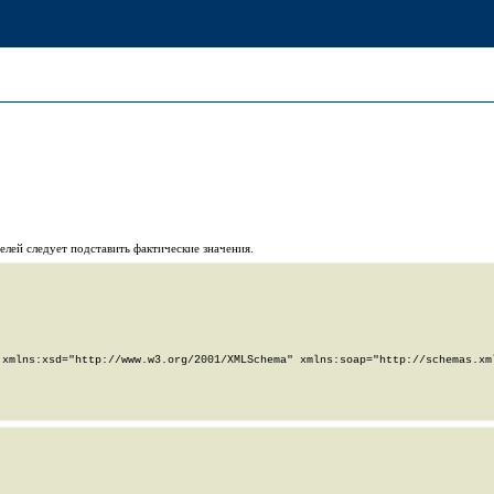
телей
следует подставить фактические значения.
xmlns:xsd="http://www.w3.org/2001/XMLSchema" xmlns:soap="http://schemas.xml