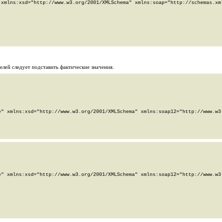
xmlns:xsd="http://www.w3.org/2001/XMLSchema" xmlns:soap="http://schemas.xml
телей
следует подставить фактические значения.
" xmlns:xsd="http://www.w3.org/2001/XMLSchema" xmlns:soap12="http://www.w3.
" xmlns:xsd="http://www.w3.org/2001/XMLSchema" xmlns:soap12="http://www.w3.