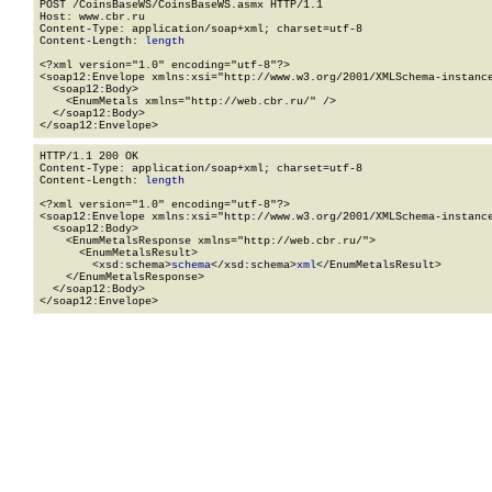
POST /CoinsBaseWS/CoinsBaseWS.asmx HTTP/1.1

Host: www.cbr.ru

Content-Type: application/soap+xml; charset=utf-8

Content-Length: 
length
<?xml version="1.0" encoding="utf-8"?>

<soap12:Envelope xmlns:xsi="http://www.w3.org/2001/XMLSchema-instance
  <soap12:Body>

    <EnumMetals xmlns="http://web.cbr.ru/" />

  </soap12:Body>

</soap12:Envelope>
HTTP/1.1 200 OK

Content-Type: application/soap+xml; charset=utf-8

Content-Length: 
length
<?xml version="1.0" encoding="utf-8"?>

<soap12:Envelope xmlns:xsi="http://www.w3.org/2001/XMLSchema-instance
  <soap12:Body>

    <EnumMetalsResponse xmlns="http://web.cbr.ru/">

      <EnumMetalsResult>

        <xsd:schema>
schema
</xsd:schema>
xml
</EnumMetalsResult>

    </EnumMetalsResponse>

  </soap12:Body>

</soap12:Envelope>