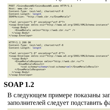
POST /CoinsBaseWS/CoinsBaseWS.asmx HTTP/1.1

Host: www.cbr.ru

Content-Type: text/xml; charset=utf-8

Content-Length: 
length
SOAPAction: "http://web.cbr.ru/EnumMetals"

<?xml version="1.0" encoding="utf-8"?>

<soap:Envelope xmlns:xsi="http://www.w3.org/2001/XMLSchema-instance" 
  <soap:Body>

    <EnumMetals xmlns="http://web.cbr.ru/" />

  </soap:Body>

</soap:Envelope>
HTTP/1.1 200 OK

Content-Type: text/xml; charset=utf-8

Content-Length: 
length
<?xml version="1.0" encoding="utf-8"?>

<soap:Envelope xmlns:xsi="http://www.w3.org/2001/XMLSchema-instance" 
  <soap:Body>

    <EnumMetalsResponse xmlns="http://web.cbr.ru/">

      <EnumMetalsResult>

        <xsd:schema>
schema
</xsd:schema>
xml
</EnumMetalsResult>

    </EnumMetalsResponse>

  </soap:Body>

</soap:Envelope>
SOAP 1.2
В следующем примере показаны зап
заполнителей
следует подставить ф