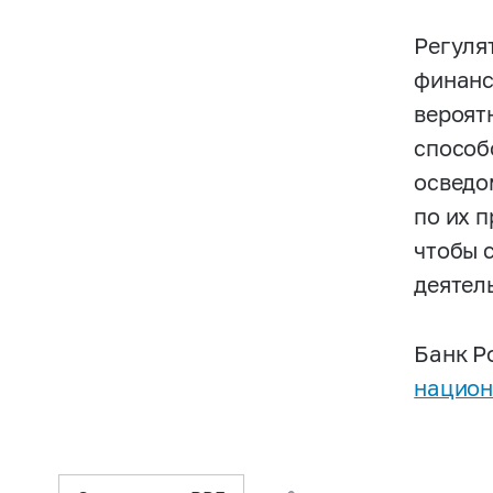
Регуля
финанс
вероят
способ
осведо
по их 
чтобы 
деятел
Банк Р
национ