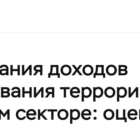
ания доходов
вания террор
м секторе: оце