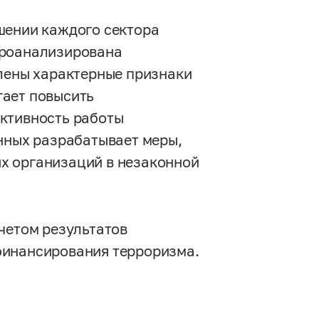
шении каждого сектора
Проанализирована
елены характерные признаки
гает повысить
ективность работы
анных разрабатывает меры,
х организаций в незаконной
четом результатов
финансирования терроризма.