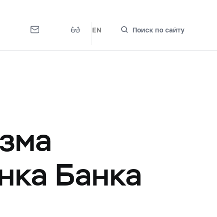
EN
Поиск по сайту
изма
нка Банка