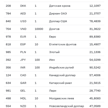
208
DKK
1
Датская крона
12,1097
784
AED
1
Дирхам ОАЭ
21,3707
840
USD
1
Доллар США
78,4839
704
VND
10000
Донгов
31,3622
978
EUR
1
Евро
89,8380
818
EGP
10
Египетских фунтов
15,4907
985
PLN
1
Злотый
21,1336
392
JPY
100
Иен
54,0299
356
INR
100
Индийских рупий
90,5242
124
CAD
1
Канадский доллар
57,4006
634
QAR
1
Катарский риал
21,5615
981
GEL
1
Лари
28,7740
498
MDL
10
Молдавских леев
45,8083
554
NZD
1
Новозеландский доллар
47,0589