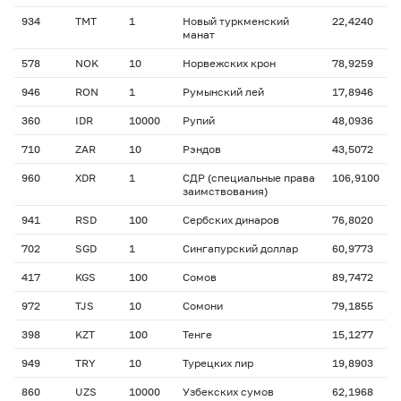
934
TMT
1
Новый туркменский
22,4240
манат
578
NOK
10
Норвежских крон
78,9259
946
RON
1
Румынский лей
17,8946
360
IDR
10000
Рупий
48,0936
710
ZAR
10
Рэндов
43,5072
960
XDR
1
СДР (специальные права
106,9100
заимствования)
941
RSD
100
Сербских динаров
76,8020
702
SGD
1
Сингапурский доллар
60,9773
417
KGS
100
Сомов
89,7472
972
TJS
10
Сомони
79,1855
398
KZT
100
Тенге
15,1277
949
TRY
10
Турецких лир
19,8903
860
UZS
10000
Узбекских сумов
62,1968