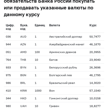
обязательств Банка России покупать
или продавать указанные валюты по
данному курсу
Цифр.
Букв.
Единиц
Валюта
Курс
код
код
036
AUD
1
Австралийский доллар
50,7477
944
AZN
1
Азербайджанский манат
46,1670
051
AMD
100
Армянских драмов
20,3955
764
THB
10
Батов
23,9040
933
BYN
1
Белорусский рубль
26,3696
975
BGN
1
Болгарский лев
46,1795
986
BRL
1
Бразильский реал
14,3020
410
KRW
1000
Вон
57,1540
344
HKD
1
Гонконгский доллар
10,0158
980
UAH
10
Гривен
18,8277