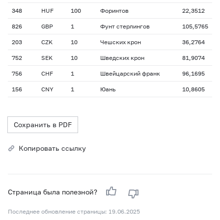
348
HUF
100
Форинтов
22,3512
826
GBP
1
Фунт стерлингов
105,5765
203
CZK
10
Чешских крон
36,2764
752
SEK
10
Шведских крон
81,9074
756
CHF
1
Швейцарский франк
96,1695
156
CNY
1
Юань
10,8605
Сохранить в PDF
Копировать ссылку
Страница была полезной?
Последнее обновление страницы: 19.06.2025