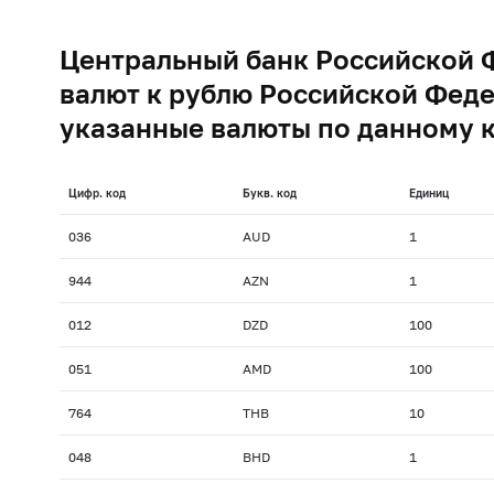
Центральный банк Российской 
валют к рублю Российской Феде
указанные валюты по данному 
Цифр. код
Букв. код
Единиц
036
AUD
1
944
AZN
1
012
DZD
100
051
AMD
100
764
THB
10
048
BHD
1