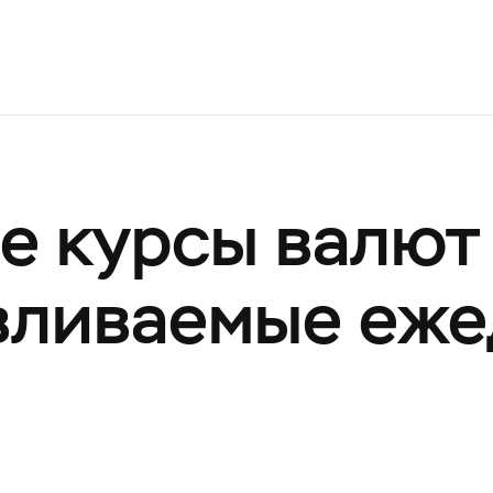
 курсы валют
авливаемые еж