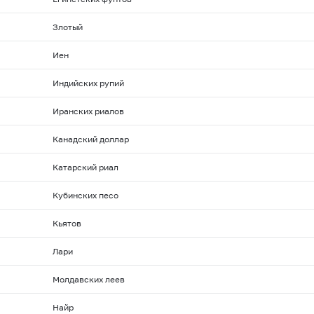
Злотый
Иен
Индийских рупий
Иранских риалов
Канадский доллар
Катарский риал
Кубинских песо
Кьятов
Лари
Молдавских леев
Найр