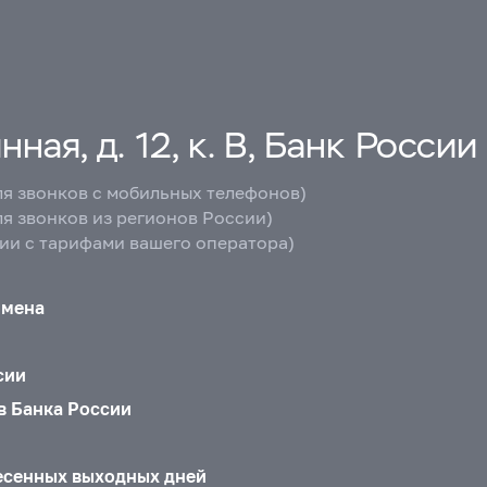
ная, д. 12, к. В, Банк России
ля звонков с мобильных телефонов)
ля звонков из регионов России)
вии с тарифами вашего оператора)
бмена
сии
в Банка России
есенных выходных дней