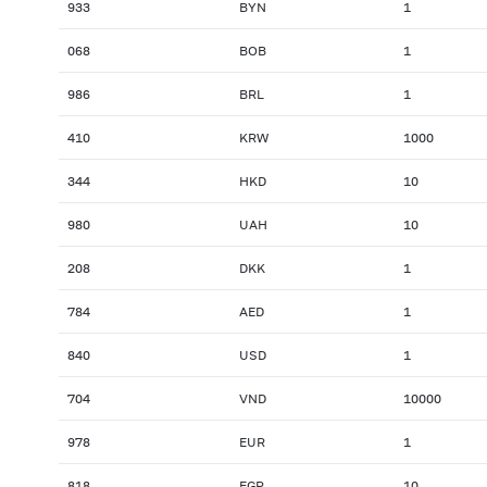
933
BYN
1
068
BOB
1
986
BRL
1
410
KRW
1000
344
HKD
10
980
UAH
10
208
DKK
1
784
AED
1
840
USD
1
704
VND
10000
978
EUR
1
818
EGP
10