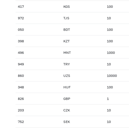
417
KGS
100
972
TJS
10
050
BDT
100
398
KZT
100
496
MNT
1000
949
TRY
10
860
UZS
10000
348
HUF
100
826
GBP
1
203
CZK
10
752
SEK
10