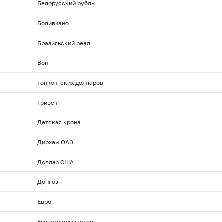
Белорусский рубль
Боливиано
Бразильский реал
Вон
Гонконгских долларов
Гривен
Датская крона
Дирхам ОАЭ
Доллар США
Донгов
Евро
Египетских фунтов