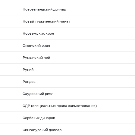
Новозеландский доллар
Новый туркменский манат
Норвежских крон
Оманский риал
Румынский лей
Рупий
Рэндов
Саудовский риял
СДР (специальные права заимствования)
Сербских динаров
Сингапурский доллар