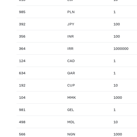
985
PLN
1
392
JPY
100
356
INR
100
364
IRR
1000000
124
CAD
1
634
QAR
1
192
CUP
10
104
MMK
1000
981
GEL
1
498
MDL
10
566
NGN
1000