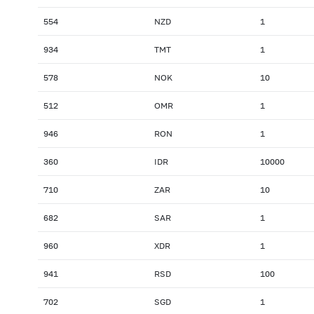
554
NZD
1
934
TMT
1
578
NOK
10
512
OMR
1
946
RON
1
360
IDR
10000
710
ZAR
10
682
SAR
1
960
XDR
1
941
RSD
100
702
SGD
1