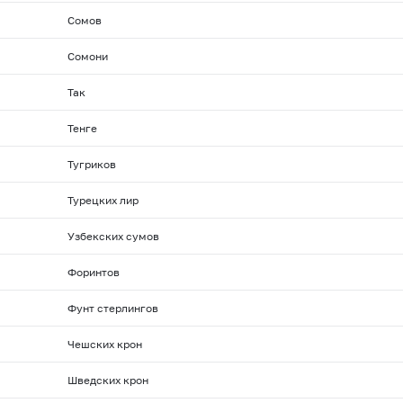
Сомов
Сомони
Так
Тенге
Тугриков
Турецких лир
Узбекских сумов
Форинтов
Фунт стерлингов
Чешских крон
Шведских крон